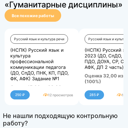
«Гуманитарные дисциплины»
Все похожие работы
Русский язык и культура речи
Русский язык и культур
(НСПК) Русский язык и
(НСПК) Русский я
культура
2023 (ДО, СпДО, П
профессиональной
ПДО, ДОУА, СР, СК
коммуникации педагога
АФК, ДП 2 часть) 
(ДО, СпДО, ПНК, КП, ПДО,
Оценка 32,00 из 3
ФК, АФК) Задание №1
(100%)
Оценка15,00 из 32,00
(46,88%)
250 ₽
285 ₽
12 просмотров
103
Комментарий:
Не нашли подходящую контрольную
Не все правила верно
объяснили с точки зрения
работу?
грамматики русского