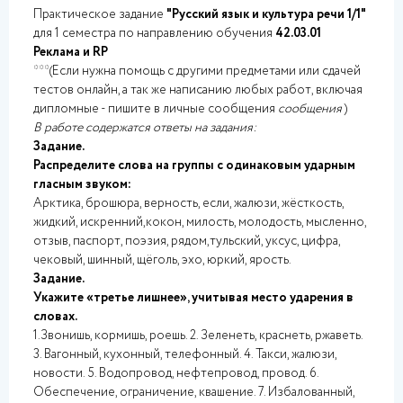
Практическое задание
"Русский язык и культура речи 1/1"
для 1 семестра по направлению обучения
42.03.01
Реклама и RP
***(Если нужна помощь с другими предметами или сдачей
тестов онлайн, а так же написанию любых работ, включая
дипломные - пишите в личные сообщения
сообщения
)
В работе содержатся ответы на задания:
Задание.
Распределите слова на группы с одинаковым ударным
гласным звуком:
Арктика, брошюра, верность, если, жалюзи, жёсткость,
жидкий, искренний,кокон, милость, молодость, мысленно,
отзыв, паспорт, поэзия, рядом,тульский, уксус, цифра,
чековый, шинный, щёголь, эхо, юркий, ярость.
Задание.
Укажите «третье лишнее», учитывая место ударения в
словах.
1.Звонишь, кормишь, роешь. 2. Зеленеть, краснеть, ржаветь.
3. Вагонный, кухонный, телефонный. 4. Такси, жалюзи,
новости. 5. Водопровод, нефтепровод, провод. 6.
Обеспечение, ограничение, квашение. 7. Избалованный,