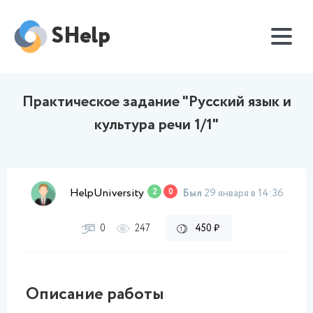
SHelp
Практическое задание "Русский язык и
культура речи 1/1"
HelpUniversity
2
0
Был
29 января в 14:36
0
247
450 ₽
Описание работы