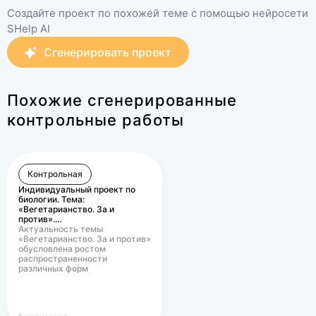
языка, не все знаки
Создайте проект по похожей теме с помощью нейросети
препинания расставлены,
SHelp AI
чередования корней не
Сгенерировать проект
изучили, не соотв.
правилам.
Похожие сгенерированные
контрольные работы
Контрольная
Индивидуальный проект по
биологии. Тема:
«Вегетарианство. За и
против».…
Актуальность темы
«Вегетарианство. За и против»
обусловлена ростом
распространенности
различных форм
вегетарианского питания в
современном…