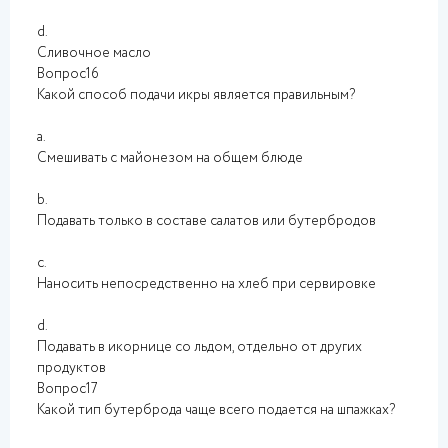
d.
Сливочное масло
Вопрос16
Какой способ подачи икры является правильным?
a.
Смешивать с майонезом на общем блюде
b.
Подавать только в составе салатов или бутербродов
c.
Наносить непосредственно на хлеб при сервировке
d.
Подавать в икорнице со льдом, отдельно от других
продуктов
Вопрос17
Какой тип бутерброда чаще всего подается на шпажках?