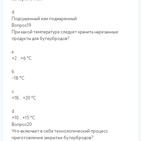
d.
Подсушенный или поджаренный
Вопрос19
При какой температуре следует хранить нарезанные
продукты для бутербродов?
a.
+2…+6 °C
b.
‒18 °C
c.
+18…+20 °C
d.
+10…+15 °C
Вопрос20
Что включает в себя технологический процесс
приготовления закрытых бутербродов?