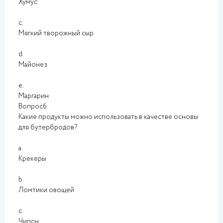
Хумус
c.
Мягкий творожный сыр
d.
Майонез
e.
Маргарин
Вопрос6
Какие продукты можно использовать в качестве основы
для бутербродов?
a.
Крекеры
b.
Ломтики овощей
c.
Чипсы