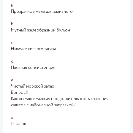
a.
Прозрачное желе для заливного
b.
Мутный желеобразный бульон
c.
Наличие кислого запаха
d.
Плотная консистенция
e.
Чистый морской запах
Вопрос11
Какова максимальная продолжительность хранения
салатов с майонезной заправкой?
a.
12 часов