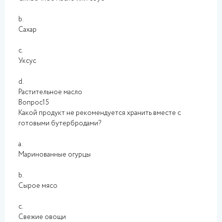
b.
Сахар
c.
Уксус
d.
Растительное масло
Вопрос15
Какой продукт не рекомендуется хранить вместе с
готовыми бутербродами?
a.
Маринованные огурцы
b.
Сырое мясо
c.
Свежие овощи