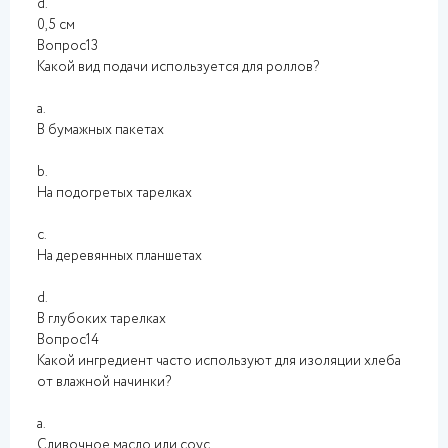
d.
0,5 см
Вопрос13
Какой вид подачи используется для роллов?
a.
В бумажных пакетах
b.
На подогретых тарелках
c.
На деревянных планшетах
d.
В глубоких тарелках
Вопрос14
Какой ингредиент часто используют для изоляции хлеба
от влажной начинки?
a.
Сливочное масло или соус