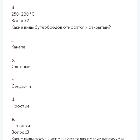
d.
250–280 °C
Вопрос2
Какие виды бутербродов относятся к открытым?
a.
Канапе
b.
Сложные
c.
Сэндвичи
d.
Простые
e.
Тартинки
Вопрос3
Какие виды посуды используются для подачи карпаччо и