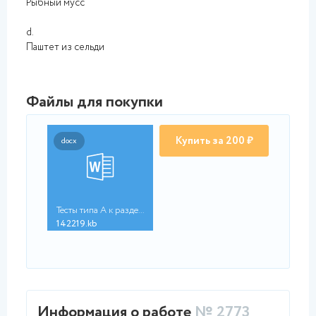
Рыбный мусс
d.
Паштет из сельди
Файлы для покупки
Купить за 200 ₽
docx
Тесты типа А к разде...
142219.kb
Информация о работе
№ 2773