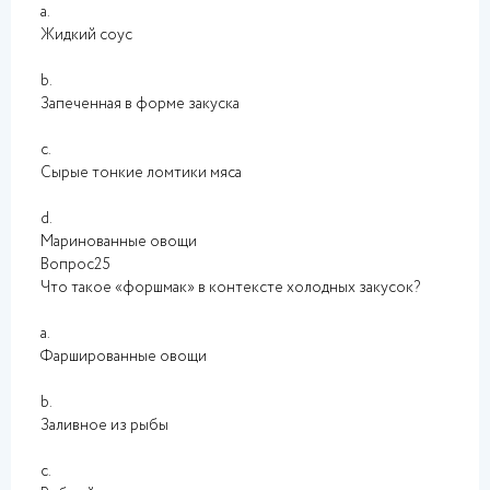
a.
Жидкий соус
b.
Запеченная в форме закуска
c.
Сырые тонкие ломтики мяса
d.
Маринованные овощи
Вопрос25
Что такое «форшмак» в контексте холодных закусок?
a.
Фаршированные овощи
b.
Заливное из рыбы
c.