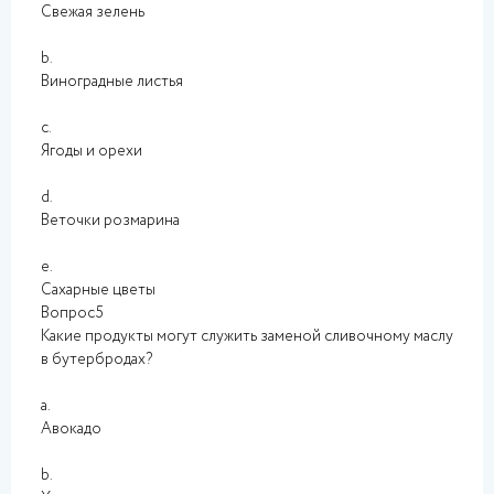
Свежая зелень
b.
Виноградные листья
c.
Ягоды и орехи
d.
Веточки розмарина
e.
Сахарные цветы
Вопрос5
Какие продукты могут служить заменой сливочному маслу
в бутербродах?
a.
Авокадо
b.