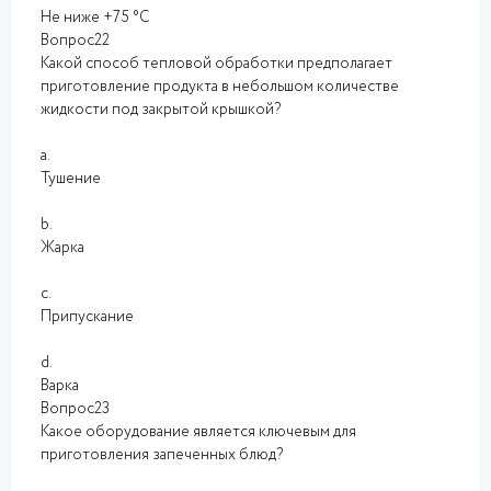
Не ниже +75 °C
Вопрос22
Какой способ тепловой обработки предполагает
приготовление продукта в небольшом количестве
жидкости под закрытой крышкой?
a.
Тушение
b.
Жарка
c.
Припускание
d.
Варка
Вопрос23
Какое оборудование является ключевым для
приготовления запеченных блюд?