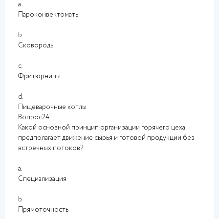
a.
Пароконвектоматы
b.
Сковороды
c.
Фритюрницы
d.
Пищеварочные котлы
Вопрос24
Какой основной принцип организации горячего цеха
предполагает движение сырья и готовой продукции без
встречных потоков?
a.
Специализация
b.
Прямоточность