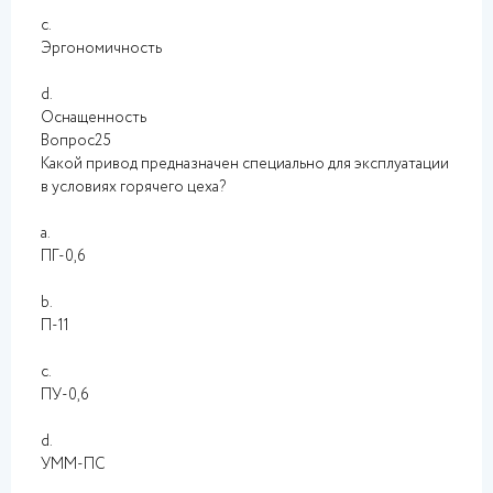
c.
Эргономичность
d.
Оснащенность
Вопрос25
Какой привод предназначен специально для эксплуатации
в условиях горячего цеха?
a.
ПГ-0,6
b.
П-11
c.
ПУ-0,6
d.
УММ-ПС