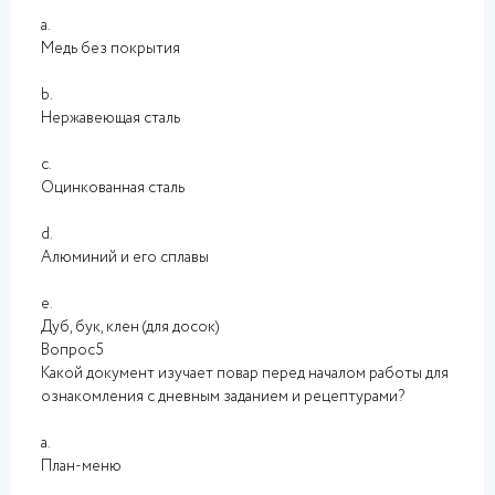
a.
Медь без покрытия
b.
Нержавеющая сталь
c.
Оцинкованная сталь
d.
Алюминий и его сплавы
e.
Дуб, бук, клен (для досок)
Вопрос5
Какой документ изучает повар перед началом работы для
ознакомления с дневным заданием и рецептурами?
a.
План-меню