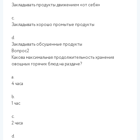
Закладывать продукты движением «от себя»
c.
Закладывать хорошо промытые продукты
d.
Закладывать обсушенные продукты
Вопрос2
Какова максимальная продолжительность хранения
овощных горячих блюд на раздаче?
a.
4 часа
b.
1 час
c.
2 часа
d.