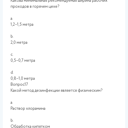
Какова минимальная рекомендуемая ширина рабочих
проходов в горячем цехе?
a.
1,2–1,5 метра
b.
2,0 метра
c.
0,5–0,7 метра
d.
0,8–1,0 метра
Вопрос17
Какой метод дезинфекции является физическим?
a.
Раствор хлорамина
b.
Обработка кипятком