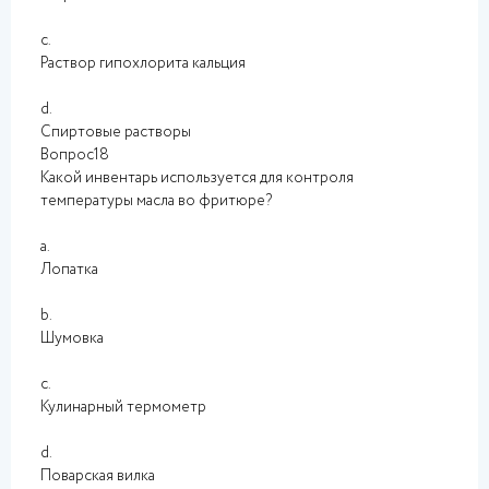
c.
Раствор гипохлорита кальция
d.
Спиртовые растворы
Вопрос18
Какой инвентарь используется для контроля
температуры масла во фритюре?
a.
Лопатка
b.
Шумовка
c.
Кулинарный термометр
d.
Поварская вилка