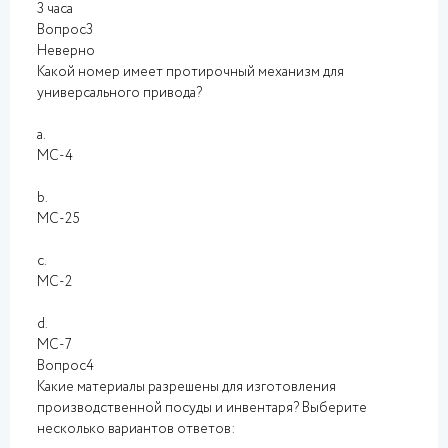
3 часа
Вопрос3
Неверно
Какой номер имеет протирочный механизм для
универсального привода?
a.
МС-4
b.
МС-25
c.
МС-2
d.
МС-7
Вопрос4
Какие материалы разрешены для изготовления
производственной посуды и инвентаря? Выберите
несколько вариантов ответов: