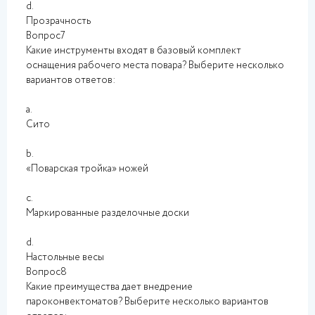
d.
Прозрачность
Вопрос7
Какие инструменты входят в базовый комплект
оснащения рабочего места повара? Выберите несколько
вариантов ответов:
a.
Сито
b.
«Поварская тройка» ножей
c.
Маркированные разделочные доски
d.
Настольные весы
Вопрос8
Какие преимущества дает внедрение
пароконвектоматов? Выберите несколько вариантов