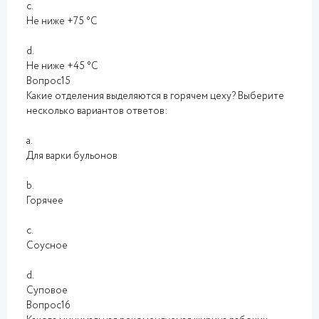
c.
Не ниже +75 °C
d.
Не ниже +45 °C
Вопрос15
Какие отделения выделяются в горячем цеху? Выберите
несколько вариантов ответов:
a.
Для варки бульонов
b.
Горячее
c.
Соусное
d.
Суповое
Вопрос16