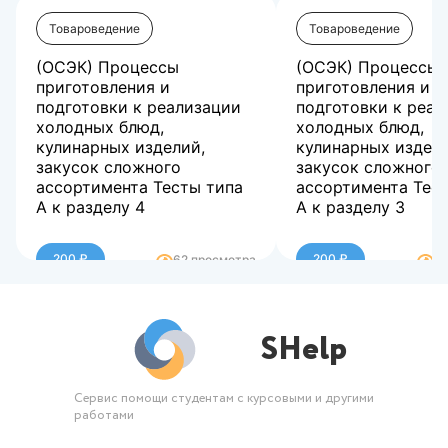
Товароведение
Товароведение
(ОСЭК) Процессы
(ОСЭК) Процессы
приготовления и
приготовления и
подготовки к реализации
подготовки к реал
холодных блюд,
холодных блюд,
кулинарных изделий,
кулинарных издели
закусок сложного
закусок сложного
ассортимента Тесты типа
ассортимента Тес
А к разделу 4
А к разделу 3
Баллы 25,00/25,00
Баллы 25,00/25,0
Оценка 100,00 из 100,00
Оценка 100,00 из 
200 ₽
200 ₽
62 просмотра
72
SHelp
Сервис помощи студентам с курсовыми и другими
работами