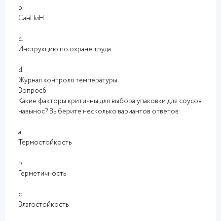
b.
СанПиН
c.
Инструкцию по охране труда
d.
Журнал контроля температуры
Вопрос6
Какие факторы критичны для выбора упаковки для соусов
навынос? Выберите несколько вариантов ответов:
a.
Термостойкость
b.
Герметичность
c.
Влагостойкость