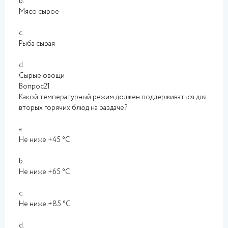
b.
Мясо сырое
c.
Рыба сырая
d.
Сырые овощи
Вопрос21
Какой температурный режим должен поддерживаться для
вторых горячих блюд на раздаче?
a.
Не ниже +45 °C
b.
Не ниже +65 °C
c.
Не ниже +85 °C
d.