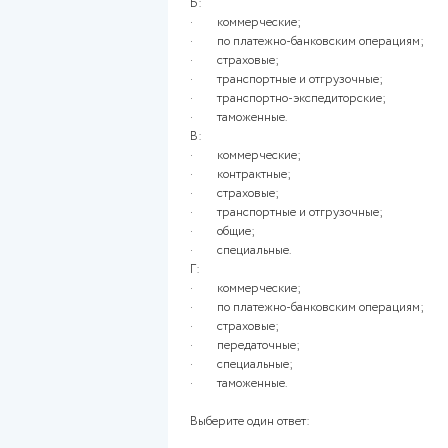
a.
1-Г, 2-А, 3-Б, 4-В
b.
1-Б, 2-А, 3-В, 4-Г
c.
1-Б, 2-В, 3-А, 4-Г
d.
1-В, 2-Б, 3-Г, 4-А
Вопрос №13
В зависимости от выполняемы
следующие группы:
А:
· коммерческие;
· поставочные;
· страховые;
· грузовые;
· производственные;
· таможенные.