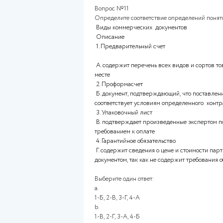
ВУЗ НСПК
Оглавление работ
Вопрос №11
Определите соответствие опр
Виды коммерческих докумен
Описание
1. Предварительный счет
А. содержит перечень всех в
месте
2. Проформасчет
Б. документ, подтверждающий
соответствует условиям опре
3. Упаковочный лист
В. подтверждает произведенны
требованием к оплате