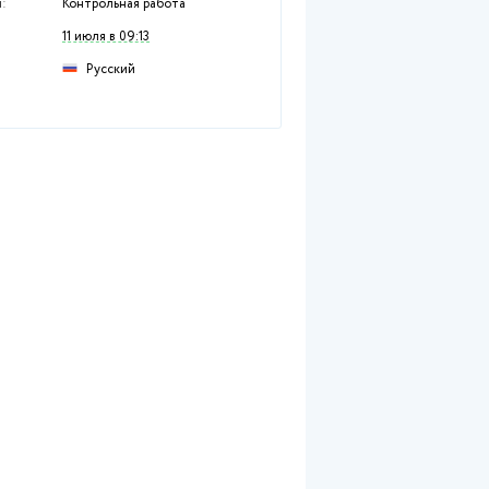
Раздел:
Гуманитарные дисци
Предмет:
Документоведение
Тип работы:
Контрольная работа
Размещен:
11 июля в 09:13
Русский
Язык: