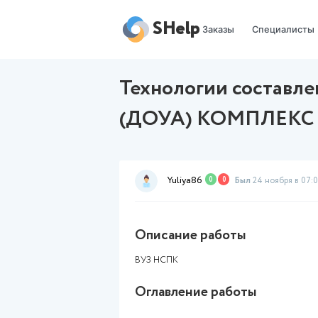
SHelp
Заказы
Технологии со
(ДОУА) КОМ
Yuliya86
0
0
Был
Описание работы