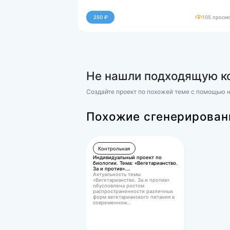
Файлы для покупки
docx
комплекс Технологии ...
40283.kb