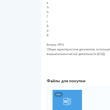
Б:
· коммерческие;
· по платежно-банковским 
· страховые;
· транспортные и отгрузоч
· транспортно-экспедитор
· таможенные.
В:
· коммерческие;
· контрактные;
· страховые;
· транспортные и отгрузоч
· общие;
· специальные.
Г:
· коммерческие;
· по платежно-банковским 
· страховые;
· передаточные;