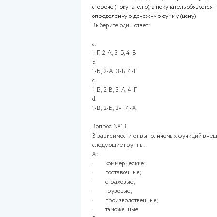
А. поставщик-продавец, осущ
передать в обусловленный ср
покупателю для использовани
не связанных с личным, сем
2. договор поставки
Б. одна сторона (фрахтовщик)
плату всю или часть вместимо
или несколько рейсов для пе
3. договор фрахтования (чар
В. одна сторона обязуется хр
эту вещь в сохранности.
4. договор хранения
Г. одна сторона (продавец) об
стороне (покупателю), а покуп
определенную денежную сумм
Выберите один ответ: