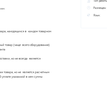
ы
еделений понятиям:
тов
идов и сортов товара, находящихся в каждом товарном
, что поставленный товар (чаще всего оборудование)
деленного контракта
е экспертом поставки, но не всегда является