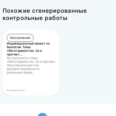
Похожие сгенерированные
контрольные работы
Контрольная
Индивидуальный проект по
биологии. Тема:
«Вегетарианство. За и
против».…
Актуальность темы
«Вегетарианство. За и против»
обусловлена ростом
распространенности
различных форм
вегетарианского питания в
современном…
6 месяцев назад