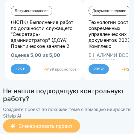
Документоведение
Документоведение
(НСПК) Выполнение работ
Технологии соста
по должности служащего
современных
"Секретарь-
управленческих
администратор" (ДОУА)
документов 2023
Практическое занятие 2
Комплекс
Оценка 5,00 из 5,00
В НАЛИЧИИ ВСЕ Т
(100%)
ИТОГОВЫЕ
ТЕСТИРОВАНИЯ,
175 ₽
205 ₽
99 просмотров
233
КОМПЛЕКСНЫЕ ЗА
АВТОМАТИЧЕСКИ
ПРАКТИЧЕСКИЕ, 
Не нашли подходящую контрольную
ПРАКТИЧЕСКИЕ. В
ФАКУЛЬТЕТЫ НСПК
работу?
ЧЕГО ТО НЕТ У МЕ
ПРОФИЛЕ, ПИШИТ
Создайте проект по похожей теме с помощью нейросети
ЛИЧНЫЕ СООБЩЕ
SHelp AI
Сгенерировать проект