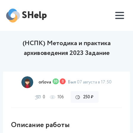
SHelp
(НСПК) Методика и практика
архивоведения 2023 Задание
orlova
30
0
Был
07 августа в 17:50
0
106
250 ₽
Описание работы