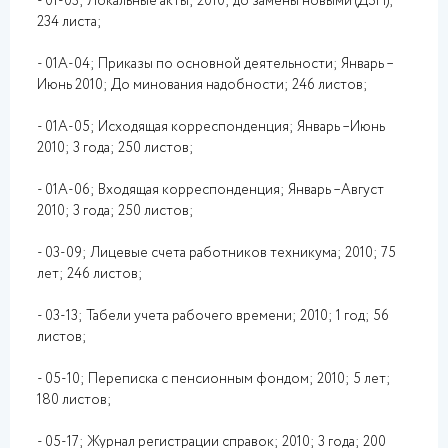
- 01-03; Локальные акты; 2010; до замены новыми (ДЗН);
234 листа;
- 01А-04; Приказы по основной деятельности; Январь –
Июнь 2010; До минования надобности; 246 листов;
- 01А-05; Исходящая корреспонденция; Январь –Июнь
2010; 3 года; 250 листов;
- 01А-06; Входящая корреспонденция; Январь –Август
2010; 3 года; 250 листов;
- 03-09; Лицевые счета работников техникума; 2010; 75
лет; 246 листов;
- 03-13; Табели учета рабочего времени; 2010; 1 год; 56
листов;
- 05-10; Переписка с пенсионным фондом; 2010; 5 лет;
180 листов;
- 05-17; Журнал регистрации справок; 2010; 3 года; 200