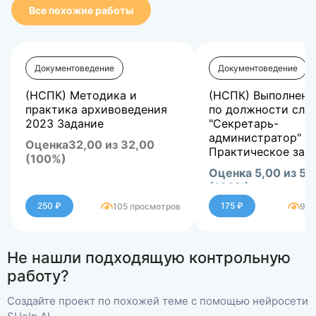
Все похожие работы
Документоведение
Документоведение
(НСПК) Методика и
(НСПК) Выполнени
практика архивоведения
по должности слу
2023 Задание
"Секретарь-
администратор" (
Оценка32,00 из 32,00
Практическое заня
(100%)
Оценка 5,00 из 5,
(100%)
250 ₽
175 ₽
105 просмотров
99 
Не нашли подходящую контрольную
работу?
Создайте проект по похожей теме с помощью нейросети