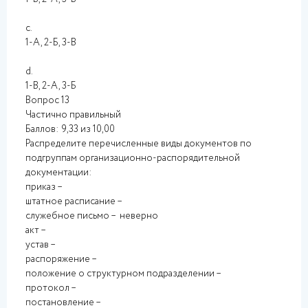
c.
1-А, 2-Б, 3-В
d.
1-В, 2-А, 3-Б
Вопрос 13
Частично правильный
Баллов: 9,33 из 10,00
Распределите перечисленные виды документов по
подгруппам организационно-распорядительной
документации:
приказ –
штатное расписание –
служебное письмо – неверно
акт –
устав –
распоряжение –
положение о структурном подразделении –
протокол –
постановление –