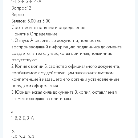
1-Г, 2-В, 3-Б, 4-А
Вопрос 12
Верно
Баллов: 5,00 из 5,00
Соотнесите понятие и определение.
Понятие Определение
1. Отпуск А. экземпляр документа, полностью
воспроизводящий информацию подлинника документа,
создается в тех случаях, когда оригинал, подлинник
отсутствуют
2. Копия с копии Б. свойство официального документа,
сообщаемое ему действующим законодательством,
компетенцией издавшего его органа и установленным
порядком оформления
3. Юридическая сила документа В. копия, оставляемая
взамен исходящего оригинала
a.
1-В, 2-Б, 3-А
b.
1-Б, 2-А, 3-В