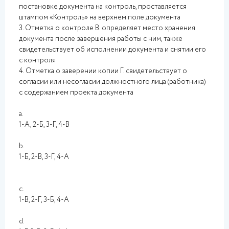
постановке документа на контроль, проставляется
штампом «Контроль» на верхнем поле документа
3. Отметка о контроле В. определяет место хранения
документа после завершения работы с ним, также
свидетельствует об исполнении документа и снятии его
с контроля
4. Отметка о заверении копии Г. свидетельствует о
согласии или несогласии должностного лица (работника)
с содержанием проекта документа
a.
1-А, 2-Б, 3-Г, 4-В
b.
1-Б, 2-В, 3-Г, 4-А
c.
1-В, 2-Г, 3-Б, 4-А
d.