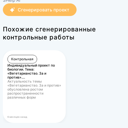
SHelp AI
Сгенерировать проект
Похожие сгенерированные
контрольные работы
Контрольная
Индивидуальный проект по
биологии. Тема:
«Вегетарианство. За и
против».…
Актуальность темы
«Вегетарианство. За и против»
обусловлена ростом
распространенности
различных форм
вегетарианского питания в
современном…
6 месяцев назад