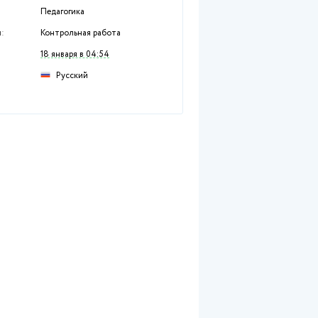
Информация о работе
№ 2495
Раздел:
Гуманитарные дисци
Предмет:
Педагогика
Тип работы:
Контрольная работа
Размещен:
18 января в 04:54
Русский
Язык: