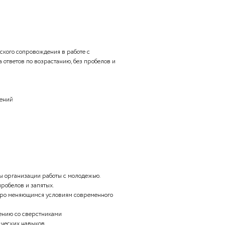
рственной политики в области воспитания молодёжи
ности в ее кризисной ситуации в семье, школе
стойную жизнь в обществе, его профессиональное
м в принятии самостоятельных решений в организации
мы государственной поддержки общественных
. Укажите номера ответов по возрастанию, без пробелов и