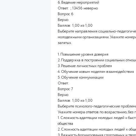
социальной адаптации
3. Совершенствование госуда
4. Индивидуальная помощь лич
5. Защита прав ребенка на до
самоопределение
6. Помощь детям и подростка
своей жизни
Ответ:
Вопрос 5
Неверно
Баллов: 0,00 из 1,00
Выберите направления и фор
объединений детей и молодежи
запятых.
1. Финансирование
2. Поддержка родителей
3. Кадровая поддержка
4. Создание реестров
5. Организационные условия