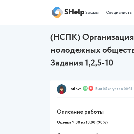
SHelp
Заказы
(НСПК) Органи
молодежных о
Задания 1,2,5-
orlova
30
0
Был
05 