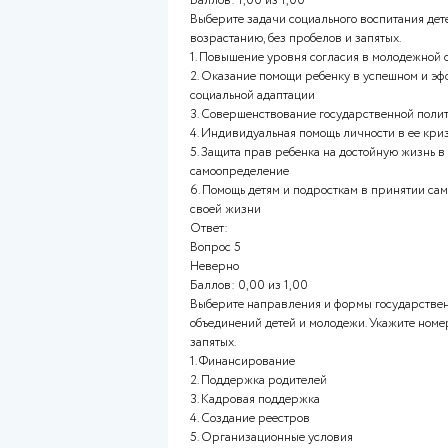
повышению интереса к деятел
: позволяет создавать уникал
могут быть недоступны в реал
Вопрос 3
Верно
Баллов: 1,00 из 1,00
Прочитайте определения, вст
молодежных объединений. Исп
сосредоточены на развитии к
фокусируются на защите окр
занимаются вопросами гражда
направлены на решение соци
Вопрос 4
Верно
Баллов: 1,00 из 1,00
Выберите задачи социального 
возрастанию, без пробелов и 
1. Повышение уровня согласи
2. Оказание помощи ребенку 