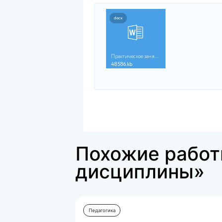
Укажите номера ответов по во
1. Сложность адаптации моло
общества
2. Сложность адаптации моло
3. Важность формирования сп
4. Необходимость развития н
5. Важность формирования ак
патриотизма
Ответ:
Вопрос 8
Верно
Баллов: 1,00 из 1,00
Выберите разделы перспектив
Укажите номера ответов по во
1. Цели и задачи на календар
2. Цели и задачи педагогичес
3. Краткая характеристика ур
4. Сводный план мероприяти