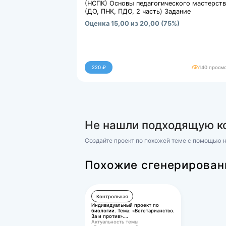
5. Краткая характеристика у
Ответ:
Файлы для покупки
docx
Практическое занятие...
48586.kb