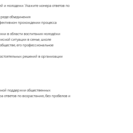
ьности организаций.
ьные образовательные и культурные мероприятия, которые
ьной жизни.
авьте пропущенные наименования типов детских и
ользуйте выпадающий список вариантов ответов.
ультурных инициатив и творческих проектов.
ужающей среды и устойчивом развитии.
нской активности и политического участия.
альных проблем и поддержку молодежи.
воспитания детей и молодежи. Укажите номера ответов по
запятых.
я в молодежной среде объединения
в успешном и эффективном прохождении процесса