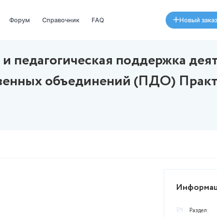
Специалисты
Форум
Справочник
FAQ
зация и педагогическая п
бщественных объединений 
10
августа в 00:31