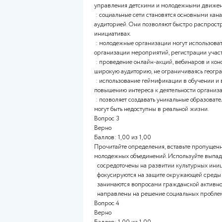
позволяет детям выражать св
3.
использование творческих мет
детям выразить свои эмоции 
Вопрос 2
Верно
Баллов: 2,00 из 2,00
Прочитайте описания, вставь
вариантов ответов.
Основные направления испол
управления детскими и моло
: социальные сети становятс
аудиторией. Они позволяют б
инициативах.
: молодежные организации мо
организации мероприятий, ре
: проведение онлайн-акций, 
широкую аудиторию, не огран
: использование геймификаци