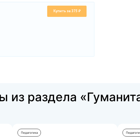
зрастанию, без пробелов и запятых.
дых людей к быстро меняющимся условиям современного
дых людей к общению со сверстниками
ортивных и творческих навыков
авыков самоопределения, самоуправления и саморазвития
тивной жизненной позиции, гражданского самосознания и
ного плана работы детской общественной организации.
зрастанию, без пробелов и запятых.
ный или учебный год
кого взаимодействия
овня развития детей
й