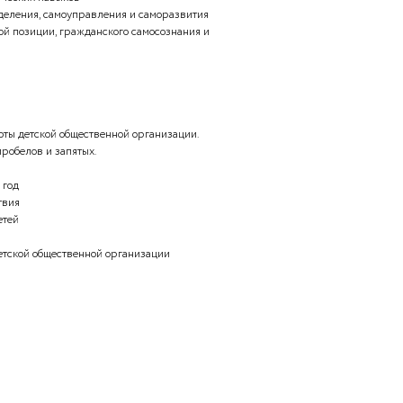
ьно-педагогического сопровождения в работе с
Укажите номера ответов по возрастанию, без пробелов и
оциальных отношений
ем
взаимодействия
ческие проблемы организации работы с молодежью.