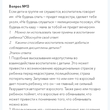
Вопрос №13
Если дети в группе не слушаются, воспитатель говорит
им: «Не будешь спать — придет медсестра, сделает тебе
укол», «Не будешь слушаться — милиционера позову», «Не
будешь есть кашу — мама за тобой не придет вечером».
1. Можно ли использовать такие приемы в воспитании
ребенка? Обоснуйте свой ответ.
2. Какими способами воспитатель может добиться
соблюдения дисциплины детьми?
Эталон ответа:
1. Подобные высказывания недопустимы во
взаимодействии воспитателя с детьми. Это может
привести к возникновению иррациональных страхов у
ребенка перед медсестрами, полицейскими, страха
потерять маму. Запугивая чем-то или кем-то взрослый
дает понять ребенку, что он – не главный, не сильный.
Разрушается авторитет взрослого. Также рано или поздно
ребенок поймет, что взрослые его обманывали, что
может привести к пониманию того, что обманывать
можно всех.
2. Использование игр - оптимальный вариант для создания