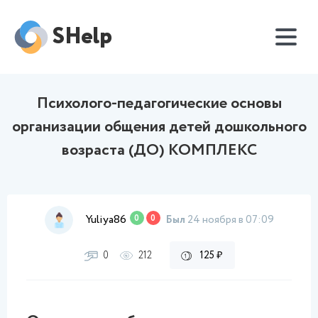
SHelp
Психолого-педагогические основы
организации общения детей дошкольного
возраста (ДО) КОМПЛЕКС
Yuliya86
0
0
Был
24 ноября в 07:09
0
212
125 ₽