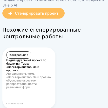
SHelp AI
Сгенерировать проект
Похожие сгенерированные
контрольные работы
Контрольная
Индивидуальный проект по
биологии. Тема:
«Вегетарианство. За и
против».…
Актуальность темы
«Вегетарианство. За и против»
обусловлена ростом
распространенности
различных форм
вегетарианского питания в
современном…
5 месяцев назад