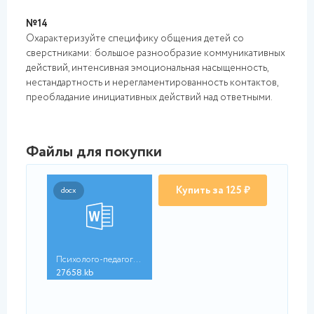
№14
Охарактеризуйте специфику общения детей со
сверстниками: большое разнообразие коммуникативных
действий, интенсивная эмоциональная насыщенность,
нестандартность и нерегламентированность контактов,
преобладание инициативных действий над ответными.
Файлы для покупки
Купить за 125 ₽
docx
Психолого-педагогиче...
27658.kb