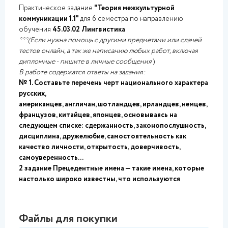
Практическое задание
"Теория межкультурной
коммуникации 1.1"
для 6 семестра по направлению
обучения
45.03.02 Лингвистика
***(Если нужна помощь с другими предметами или сдачей
тестов онлайн, а так же написанию любых работ, включая
дипломные - пишите в личные сообщения
)
В работе содержатся ответы на задания:
№ 1. Составьте перечень черт национального характера
русских,
американцев, англичан, шотландцев, ирландцев, немцев,
французов, китайцев, японцев, основываясь на
следующем списке: сдержанность, законопослушность,
дисциплина, дружелюбие, самостоятельность как
качество личности, открытость, доверчивость,
самоуверенность...
2 задание Прецедентные имена — такие имена, которые
настолько широко известны, что используются
Файлы для покупки