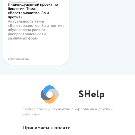
при обучении ИЯ?
Индивидуальный проект по
биологии. Тема:
«Вегетарианство. За и
против».…
Актуальность темы
«Вегетарианство. За и против»
обусловлена ростом
распространенности
различных форм
вегетарианского питания в
современном…
6 месяцев назад
SHelp
Сервис помощи студентам с курсовыми и другими
работами
Принимаем к оплате