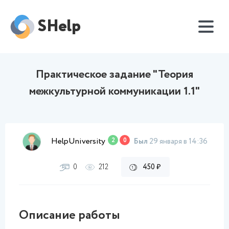
SHelp
Практическое задание "Теория
межкультурной коммуникации 1.1"
HelpUniversity
2
0
Был
29 января в 14:36
0
212
450 ₽
Описание работы