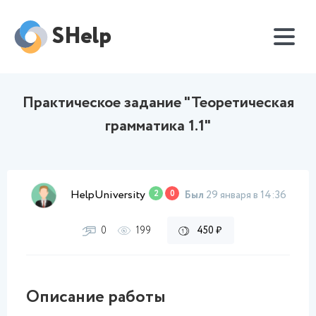
SHelp
Практическое задание "Теоретическая
грамматика 1.1"
HelpUniversity
2
0
Был
29 января в 14:36
0
199
450 ₽
Описание работы