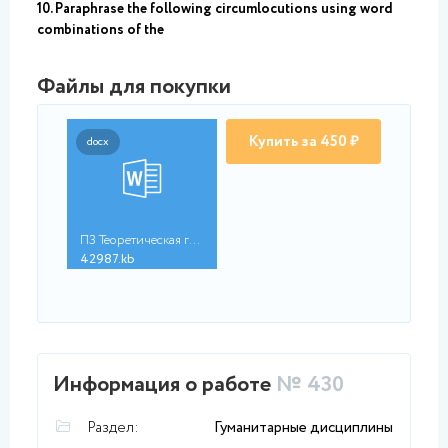
10. Paraphrase the following circumlocutions using word
combinations of the
Файлы для покупки
Купить за 450 ₽
docx
ПЗ Теоретическая гра...
42987.kb
Информация о работе
№ 430
Раздел:
Гуманитарные дисциплины