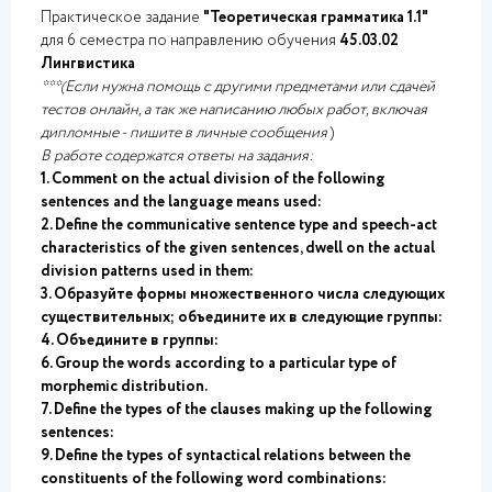
Практическое задание
"Теоретическая грамматика 1.1"
для 6 семестра по направлению обучения
45.03.02
Лингвистика
***(Если нужна помощь с другими предметами или сдачей
тестов онлайн, а так же написанию любых работ, включая
дипломные - пишите в личные сообщения
)
В работе содержатся ответы на задания:
1. Comment on the actual division of the following
sentences and the language means used:
2. Define the communicative sentence type and speech-act
characteristics of the given sentences, dwell on the actual
division patterns used in them:
3. Образуйте формы множественного числа следующих
существительных; объедините их в следующие группы:
4. Объедините в группы:
6. Group the words according to a particular type of
morphemic distribution.
7. Define the types of the clauses making up the following
sentences:
9. Define the types of syntactical relations between the
constituents of the following word combinations: