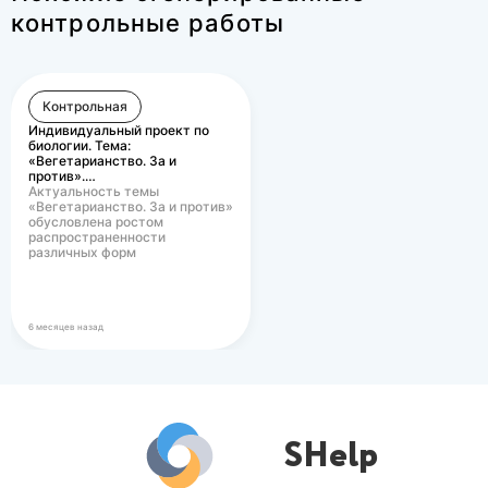
образования?
1. Что такое
контрольные работы
информационно-
коммуникационные
технологии, какова их
2. Какие информационные
роль в учебном процессе?
технологии используются
Контрольная
при обучении ИЯ?
Индивидуальный проект по
биологии. Тема:
«Вегетарианство. За и
против».…
Актуальность темы
«Вегетарианство. За и против»
обусловлена ростом
распространенности
различных форм
вегетарианского питания в
современном…
6 месяцев назад
SHelp