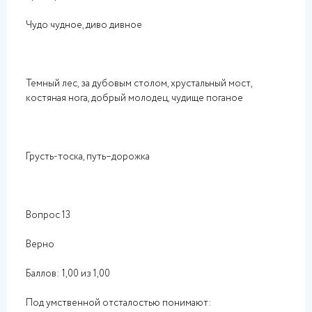
Чудо чудное, диво дивное
Темный лес, за дубовым столом, хрустальный мост,
костяная нога, добрый молодец, чудище поганое
Грусть-тоска, путь–дорожка
Вопрос 13
Верно
Баллов: 1,00 из 1,00
Под умственной отсталостью понимают: