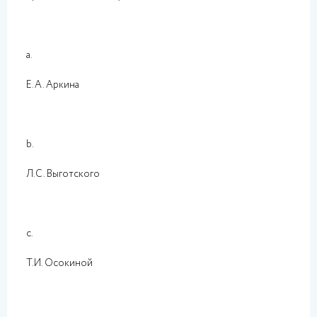
a.
Е.А. Аркина
b.
Л.С. Выготского
c.
Т.И. Осокиной