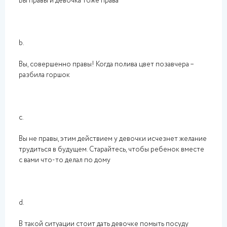
Вы правы и девочка тоже права
b.
Вы, совершенно правы! Когда полива цвет позавчера –
разбила горшок
c.
Вы не правы, этим действием у девочки исчезнет желание
трудиться в будущем. Старайтесь, чтобы ребенок вместе
с вами что-то делал по дому
d.
В такой ситуации стоит дать девочке помыть посуду