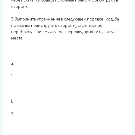
через скакалку, ходьба по скамье прямо и боком, руки в
стороны.
3. Выполнить упражнения в следующем порядке: ходьба
по скамье прямо (руки в стороны), спрыгивание,
перебрасывание мяча через веревку, прыжки в длину с
места.
a.
1
b.
3