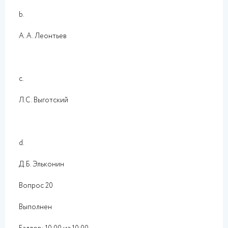
b.
А.А. Леонтьев
c.
Л.С. Выготский
d.
Д.Б. Эльконин
Вопрос 20
Выполнен