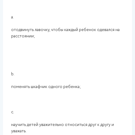
a.
отодвинуть лавочку, чтобы каждый ребенок одевался на
расстоянии;
b.
поменять шкафчик одного ребенка;
c.
научить детей уважительно относиться друг к другу и
уважать.