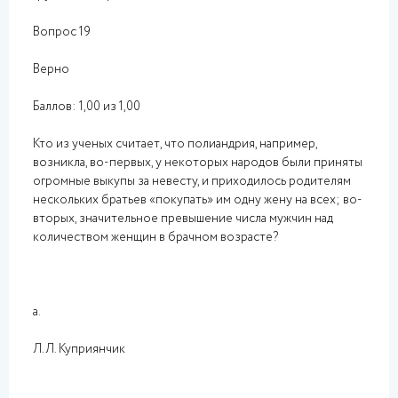
Вопрос 19
Верно
Баллов: 1,00 из 1,00
Кто из ученых считает, что полиандрия, например,
возникла, во-первых, у некоторых народов были приняты
огромные выкупы за невесту, и приходилось родителям
нескольких братьев «покупать» им одну жену на всех; во-
вторых, значительное превышение числа мужчин над
количеством женщин в брачном возрасте?
a.
Л.Л. Куприянчик