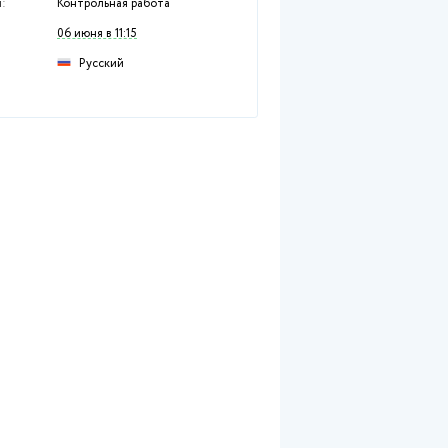
Раздел:
Гуманитарные дисци
Предмет:
Социальная работа
Тип работы:
Контрольная работа
Размещен:
06 июня в 11:15
Русский
Язык: