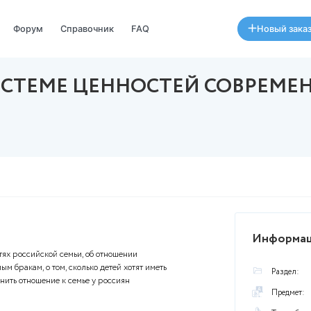
Специалисты
Форум
Справочник
FAQ
И В СИСТЕМЕ ЦЕННОСТ
А
нваря в 06:34