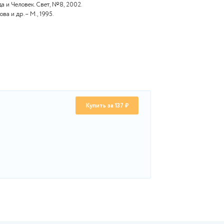
очники
емья и школа.//Классный руководитель, №7, 2006.
.В., Иванова Е.И. Эволюция российской семьи. //Экология и
мьи и брака в глазах молодежи.//Школьная библиотека, №5,
России. //Природа и Человек. Свет, №8, 2002.
рь./Т.В. Горбунова и др. – М., 1995.