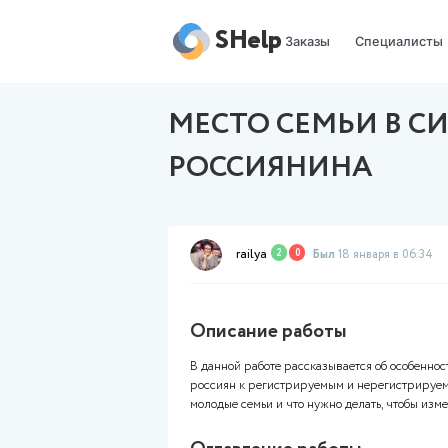
SHelp
Заказы
МЕСТО СЕМЬ
РОССИЯНИН
railya
2
0
Был
18 я
Описание работы