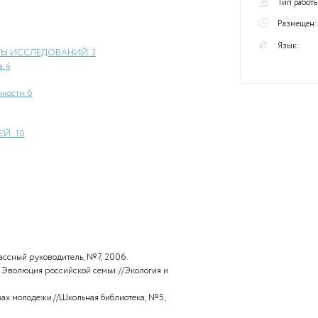
ся об особенностях российской семьи, об отношении
ерегистрируемым бракам, о том, сколько детей хотят иметь
лать, чтобы изменить отношение к семье у россиян
ы
РАКУ. РЕЗУЛЬТАТЫ ИССЛЕДОВАНИЙ.
3
 законодательства
. 4
 5
постарения» брачности
. 6
РОЖДЕНИЮ ДЕТЕЙ
.. 10
и населения
. 11
изни
. 15