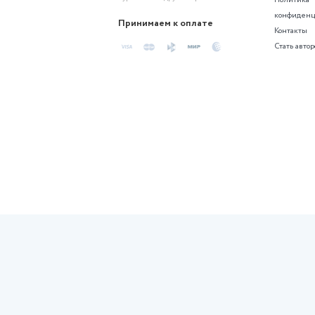
Создайте проект по похожей те
Похожие сгене
Контрольная
Индивидуальный проект по
биологии. Тема: «Вегетарианство.
За и против».…
Актуальность темы
«Вегетарианство. За и против»
обусловлена ростом
распространенности различных
форм вегетарианского питания в
современном…
6 месяцев назад