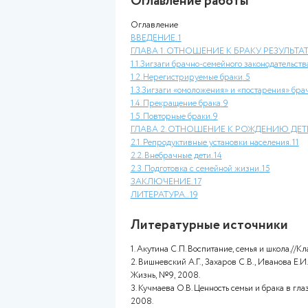
В данной работе рассказывает
россиян к регистрируемым и н
молодые семьи и что нужно де
Оглавление работ
Оглавление
ВВЕДЕНИЕ
. 1
ГЛАВА 1. ОТНОШЕНИЕ К Б
1.1.Зигзаги брачно-семейного
1.2. Нерегистрируемые браки
.
1.3.Зигзаги «омоложения» и «
1.4. Прекращение брака
. 9
1.5. Повторные браки
. 9
ГЛАВА 2. ОТНОШЕНИЕ К 
2.1. Репродуктивные установк
2.2. Внебрачные дети
. 14
2.3. Подготовка с семейной ж
ЗАКЛЮЧЕНИЕ
. 17