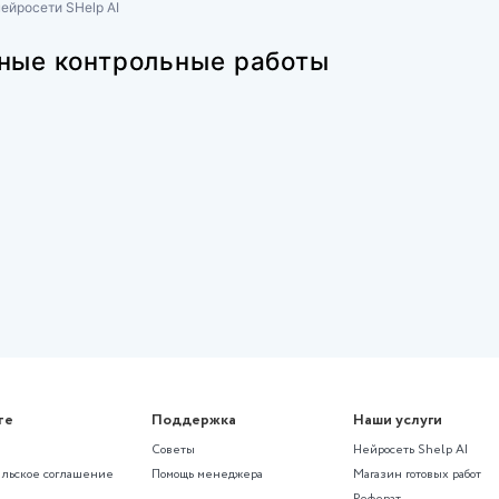
Социальная работа
оциальной работы
(НСПК) Социально-правовые и
законодательные основы социал
(СР) Практическое занятие 2. За
)
4,7,9,10
Оценка 6,67 из 7,00 (95,24%)
245 ₽
81 просмотр
дящую контрольную работу?