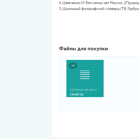
ЛИТЕРАТУРА
.. 19
Литературные ист
1. Акутина С.П. Воспитание, с
2. Вишневский А.Г., Захаров С
Жизнь, №9, 2008.
3. Кучмаева О.В. Ценность се
2008.
4. Шевченко И. Без семьи нет 
5. Школьный философский слова
Файлы для покупки