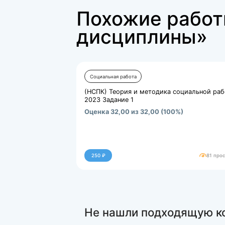
rtf
к.р. Семья как ценно...
346461.kb
Похожие р
дисципли