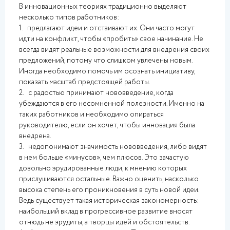
В инновационных теориях традиционно выделяют
несколько типов работников:
1. предлагают идеи и отстаивают их. Они часто могут
идти на конфликт, чтобы «пробить» свое начинание. Не
всегда видят реальные возможности для внедрения своих
предложений, потому что слишком увлечены новым.
Иногда необходимо помочь им осознать инициативу,
показать масштаб предстоящей работы.
2. с радостью принимают нововведение, когда
убеждаются в его несомненной полезности. Именно на
таких работников и необходимо опираться
руководителю, если он хочет, чтобы инновация была
внедрена.
3. недопонимают значимость нововведения, либо видят
в нем больше «минусов», чем плюсов. Это зачастую
довольно эрудированные люди, к мнению которых
прислушиваются остальные. Важно оценить, насколько
высока степень его проникновения в суть новой идеи.
Ведь существует такая историческая закономерность:
наибольший вклад в прогрессивное развитие вносят
отнюдь не эрудиты, а творцы идей и обстоятельств.