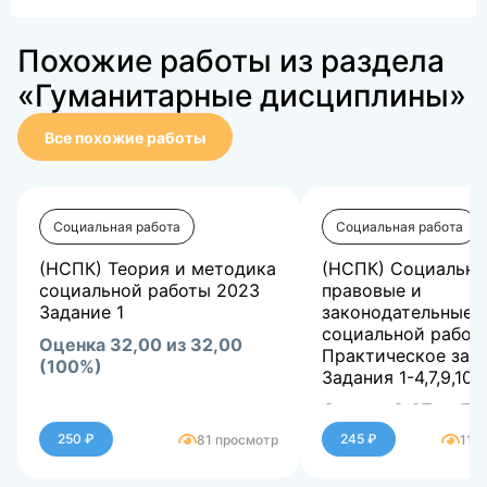
Похожие работы из раздела
«Гуманитарные дисциплины»
Все похожие работы
Социальная работа
Социальная работа
(НСПК) Теория и методика
(НСПК) Социально
социальной работы 2023
правовые и
Задание 1
законодательные 
социальной работ
Оценка 32,00 из 32,00
Практическое заня
(100%)
Задания 1-4,7,9,10
Оценка 6,67 из 7,
(95,24%)
250 ₽
245 ₽
81 просмотр
111