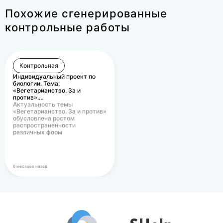
Похожие сгенерированные
контрольные работы
Контрольная
Индивидуальный проект по
биологии. Тема:
«Вегетарианство. За и
против».…
Актуальность темы
«Вегетарианство. За и против»
обусловлена ростом
распространенности
различных форм
вегетарианского питания в
современном…
6 месяцев назад