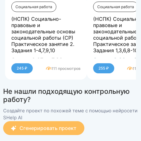
Социальная работа
Социальная работа
(НСПК) Социально-
(НСПК) Социально
правовые и
правовые и
законодательные основы
законодательные 
социальной работы (СР)
социальной работ
Практическое занятие 2.
Практическое заня
Задания 1-4,7,9,10
Задания 1,3,6,8-10
Оценка 6,67 из 7,00
Оценка 8,00 из 8,
(95,24%)
(100%)
245 ₽
255 ₽
111 просмотров
110
Не нашли подходящую контрольную
работу?
Создайте проект по похожей теме с помощью нейросети
SHelp AI
Сгенерировать проект