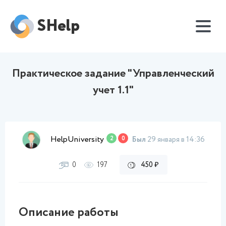
SHelp
Практическое задание "Управленческий
учет 1.1"
HelpUniversity
2
0
Был
29 января в 14:36
0
197
450 ₽
Описание работы