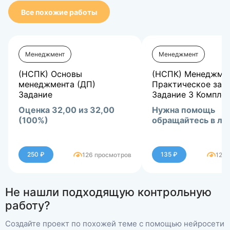
Все похожие работы
Менеджмент
Менеджмент
(НСПК) Основы
(НСПК) Менеджме
менеджмента (ДП)
Практическое заня
Задание
Задание 3 Компле
Оценка 32,00 из 32,00
Нужна помощь
(100%)
обращайтесь в лс
250 ₽
135 ₽
126 просмотров
128 
Не нашли подходящую контрольную
работу?
Создайте проект по похожей теме с помощью нейросети