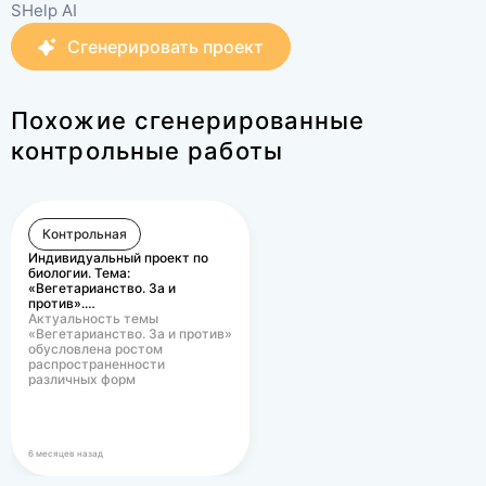
SHelp AI
Сгенерировать проект
Похожие сгенерированные
контрольные работы
Контрольная
Индивидуальный проект по
биологии. Тема:
«Вегетарианство. За и
против».…
Актуальность темы
«Вегетарианство. За и против»
обусловлена ростом
распространенности
различных форм
вегетарианского питания в
современном…
6 месяцев назад