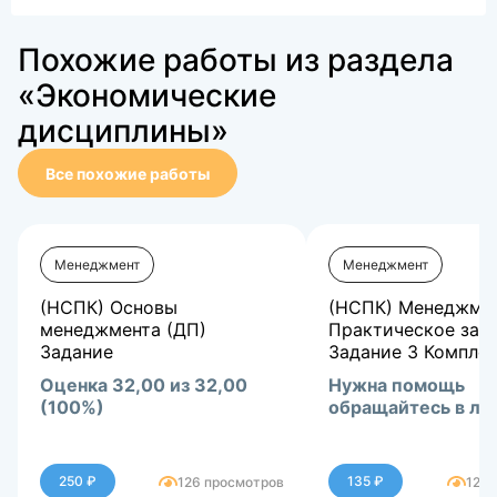
Похожие работы из раздела
«Экономические
дисциплины»
Все похожие работы
Менеджмент
Менеджмент
(НСПК) Основы
(НСПК) Менеджме
менеджмента (ДП)
Практическое заня
Задание
Задание 3 Компле
Оценка 32,00 из 32,00
Нужна помощь
(100%)
обращайтесь в лс
250 ₽
135 ₽
126 просмотров
128 