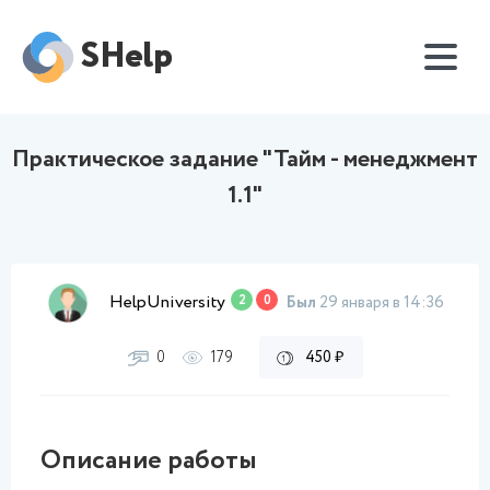
SHelp
Практическое задание "Тайм - менеджмент
1.1"
HelpUniversity
2
0
Был
29 января в 14:36
0
179
450 ₽
Описание работы