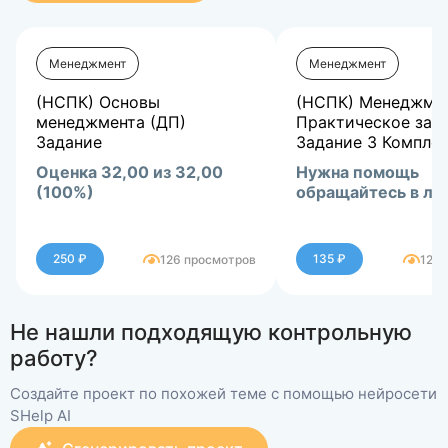
Менеджмент
Менеджмент
(НСПК) Основы
(НСПК) Менеджме
менеджмента (ДП)
Практическое заня
Задание
Задание 3 Компле
Оценка 32,00 из 32,00
Нужна помощь
(100%)
обращайтесь в лс
250 ₽
135 ₽
126 просмотров
128 
Не нашли подходящую контрольную
работу?
Создайте проект по похожей теме с помощью нейросети
SHelp AI