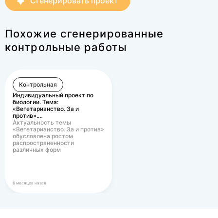
Сгенерировать проект
Похожие сгенерированные
контрольные работы
Контрольная
Индивидуальный проект по
биологии. Тема:
«Вегетарианство. За и
против».…
Актуальность темы
«Вегетарианство. За и против»
обусловлена ростом
распространенности
различных форм
вегетарианского питания в
современном…
6 месяцев назад