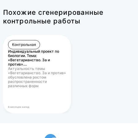
Похожие сгенерированные
контрольные работы
Контрольная
Индивидуальный проект по
биологии. Тема:
«Вегетарианство. За и
против».…
Актуальность темы
«Вегетарианство. За и против»
обусловлена ростом
распространенности
различных форм
вегетарианского питания в
современном…
6 месяцев назад