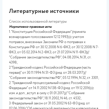
Литературные источники
Список использованной литературы
Нормативно-правовые акты
1. "Конституция Российской Федерации" (принята
всенародным голосованием 12.12.1993) (с учетом
поправок, внесенных Законами РФ о поправках к
Конституции РФ от 30.12.2008 N 6-ФКЗ, от 30.12.2008 N 7-
ФКЗ, от 05.02.2014 N 2-ФКЗ, от 21.07.2014 N 11-ФКЗ)//
"Собрание законодательства РФ", 04.08.2014, N 31, ст.
4398;
2."Гражданский кодекс Российской Федерации (часть
первая)" от 30.11.1994 N 51-ФЗ (ред. от 28.03.2017)//
"Собрание законодательства РФ", 05.12.1994, N 32, ст. 3301;
2. "Гражданский процессуальный кодекс Российской
Федерации" от 14.11.2002 N 138-ФЗ (ред. от 19.12.2016) (с
изм. и доп., вступ. в силу с 01.01.2017)// "Собрание
законодательства РФ", 18.11.2002, N 46, ст. 4532;
3. Федеральный закон от 31.05.2002 N 63-ФЗ (ред. от
02.06.2016) "Об адвокатской деятельности и адвокатуре в