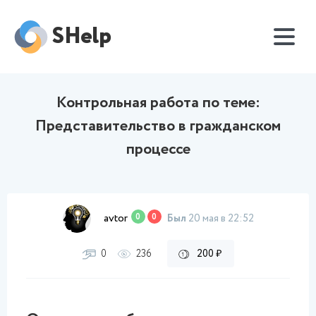
SHelp
Контрольная работа по теме:
Представительство в гражданском
процессе
avtor
0
0
Был
20 мая в 22:52
0
236
200 ₽