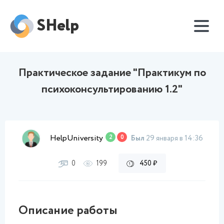
SHelp
Практическое задание "Практикум по
психоконсультированию 1.2"
HelpUniversity
2
0
Был
29 января в 14:36
0
199
450 ₽
Описание работы