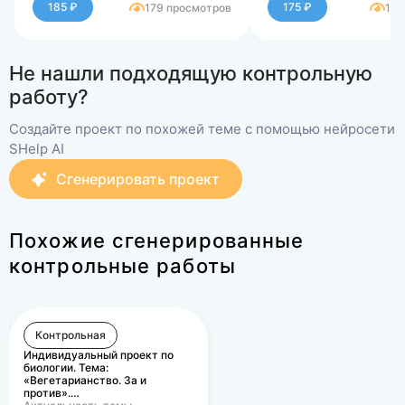
ЛС.
ЛС.
185 ₽
175 ₽
179 просмотров
183
Не нашли подходящую контрольную
работу?
Создайте проект по похожей теме с помощью нейросети
SHelp AI
Сгенерировать проект
Похожие сгенерированные
контрольные работы
Контрольная
Индивидуальный проект по
биологии. Тема:
«Вегетарианство. За и
против».…