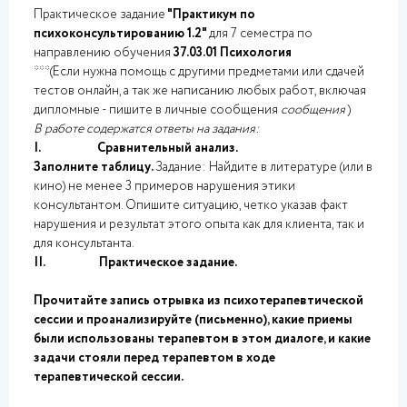
Практическое задание
"Практикум по
психоконсультированию 1.2"
для 7 семестра по
направлению обучения
37.03.01 Психология
***(Если нужна помощь с другими предметами или сдачей
тестов онлайн, а так же написанию любых работ, включая
дипломные - пишите в личные сообщения
сообщения
)
В работе содержатся ответы на задания:
I. Сравнительный анализ.
Заполните таблицу.
Задание:
Найдите в литературе
(или в
кино)
не
менее 3 примеров нарушения этики
консультантом. Опишите ситуацию, четко указав факт
нарушения и результат этого опыта как для клиента, так и
для консультанта.
II. Практическое задание.
Прочитайте запись отрывка из психотерапевтической
сессии и проанализируйте (письменно), какие приемы
были использованы терапевтом в этом диалоге, и какие
задачи стояли перед терапевтом в ходе
терапевтической сессии.