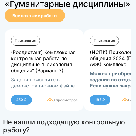
«Гуманитарные дисциплины»
Все похожие работы
Психология
Психология
(Росдистант) Комплексная
(НСПК) Психологи
контрольная работа по
общения 2024 (ПД
дисциплине "Психология
АФК) Комплекс
общения" (Вариант 3)
Можно приобрест
Задания смотрите в
задания по отдел
демонстрационном файле
Если нужно закры
сессию-обращайт
ЛС.
450 ₽
185 ₽
0 просмотров
179 
Не нашли подходящую контрольную
работу?