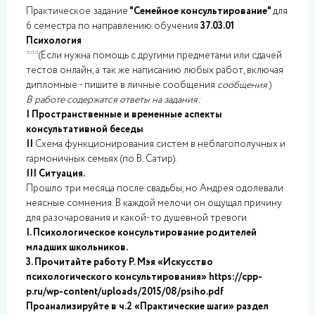
Практическое задание
"Семейное консультирование"
для
6 семестра по направлению обучения
37.03.01
Психология
***(Если нужна помощь с другими предметами или сдачей
тестов онлайн, а так же написанию любых работ, включая
дипломные - пишите в личные сообщения
сообщения
)
В работе содержатся ответы на задания:
I Пространственные и временные аспекты
консультативной беседы
II
Схема функционирования систем в неблагополучных и
гармоничных семьях (по В. Сатир).
III Ситуация.
Прошло три месяца после свадьбы, но Андрея одолевали
неясные сомнения. В каждой мелочи он ощущал причину
для разочарования и какой-то душевной тревоги.
I. Психологическое консультирование родителей
младших школьников.
3. Прочитайте работу Р. Мэя «Искусство
психологического консультирования» https://cpp-
p.ru/wp-content/uploads/2015/08/psiho.pdf
Проанализируйте в ч.2 «Практические шаги» раздел