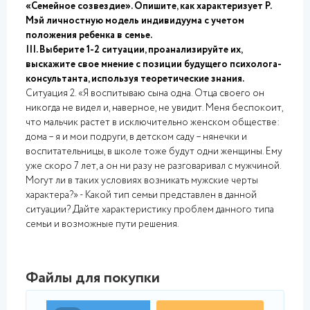
«Семейное созвездие». Опишите, как характеризует Р.
Мэй личностную модель индивидуума с учетом
положения ребенка в семье.
III. Выберите 1-2 ситуации, проанализируйте их,
выскажите свое мнение с позиции будущего психолога-
консультанта, используя теоретические знания.
Ситуация 2. «Я воспитываю сына одна. Отца своего он
никогда не видел и, наверное, не увидит. Меня беспокоит,
что мальчик растет в исключительно женском обществе:
дома – я и мои подруги, в детском саду – нянечки и
воспитательницы, в школе тоже будут одни женщины. Ему
уже скоро 7 лет, а он ни разу не разговаривал с мужчиной.
Могут ли в таких условиях возникать мужские черты
характера?» - Какой тип семьи представлен в данной
ситуации? Дайте характеристику проблем данного типа
семьи и возможные пути решения.
Файлы для покупки