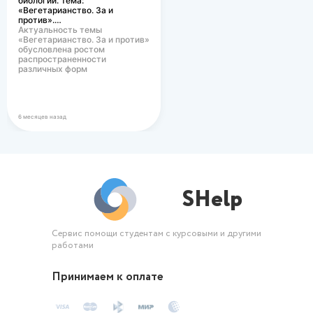
биологии. Тема:
«Вегетарианство. За и
против».…
Актуальность темы
«Вегетарианство. За и против»
обусловлена ростом
распространенности
различных форм
вегетарианского питания в
современном…
6 месяцев назад
SHelp
Сервис помощи студентам с курсовыми и другими
работами
Принимаем к оплате