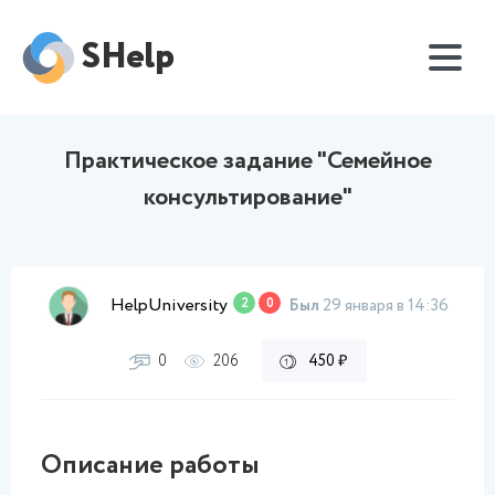
SHelp
Практическое задание "Семейное
консультирование"
HelpUniversity
2
0
Был
29 января в 14:36
0
206
450 ₽
Описание работы