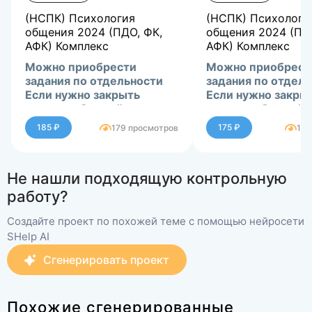
(НСПК) Психология
(НСПК) Психологи
общения 2024 (ПДО, ФК,
общения 2024 (ПД
АФК) Комплекс
АФК) Комплекс
Можно приобрести
Можно приобрест
задания по отдельности
задания по отдел
Если нужно закрыть
Если нужно закры
сессию-обращайтесь в
сессию-обращайт
ЛС.
ЛС.
185 ₽
175 ₽
179 просмотров
183
Не нашли подходящую контрольную
работу?
Создайте проект по похожей теме с помощью нейросети
SHelp AI
Сгенерировать проект
Похожие сгенерированные