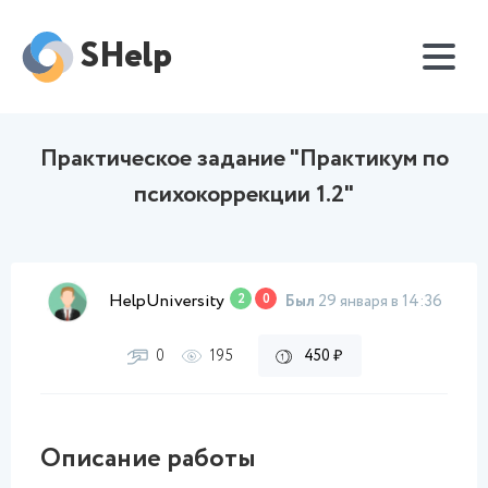
SHelp
Практическое задание "Практикум по
психокоррекции 1.2"
HelpUniversity
2
0
Был
29 января в 14:36
0
195
450 ₽
Описание работы