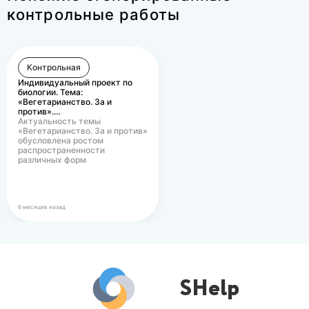
контрольные работы
Контрольная
Индивидуальный проект по
биологии. Тема:
«Вегетарианство. За и
против».…
Актуальность темы
«Вегетарианство. За и против»
обусловлена ростом
распространенности
различных форм
вегетарианского питания в
современном…
6 месяцев назад
SHelp