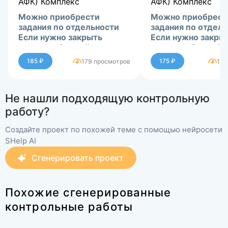
АФК) Комплекс
АФК) Комплекс
Можно приобрести
Можно приобрест
задания по отдельности
задания по отдел
Если нужно закрыть
Если нужно закры
сессию-обращайтесь в
сессию-обращайт
ЛС.
ЛС.
185 ₽
175 ₽
179 просмотров
183
Не нашли подходящую контрольную
работу?
Создайте проект по похожей теме с помощью нейросети
SHelp AI
Сгенерировать проект
Похожие сгенерированные
контрольные работы