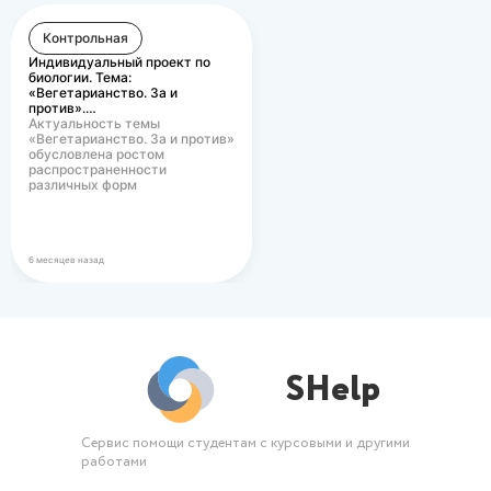
Контрольная
Индивидуальный проект по
биологии. Тема:
«Вегетарианство. За и
против».…
Актуальность темы
«Вегетарианство. За и против»
обусловлена ростом
распространенности
различных форм
вегетарианского питания в
современном…
6 месяцев назад
SHelp
Сервис помощи студентам с курсовыми и другими
работами