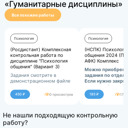
«Гуманитарные дисциплины»
Все похожие работы
Психология
Психология
(Росдистант) Комплексная
(НСПК) Психологи
контрольная работа по
общения 2024 (ПД
дисциплине "Психология
АФК) Комплекс
общения" (Вариант 3)
Можно приобрест
Задания смотрите в
задания по отдел
демонстрационном файле
Если нужно закры
сессию-обращайт
ЛС.
450 ₽
185 ₽
0 просмотров
179 
Не нашли подходящую контрольную
работу?