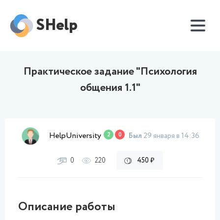
SHelp
Практическое задание "Психология
общения 1.1"
HelpUniversity
2
0
Был
29 января в 14:36
0
220
450 ₽
Описание работы