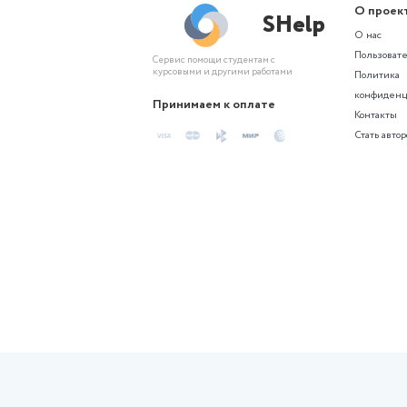
Не нашли подхо
Создайте проект по похожей те
Похожие сгене
Контрольная
Индивидуальный проект по
биологии. Тема: «Вегетарианство.
За и против».…
Актуальность темы
«Вегетарианство. За и против»
обусловлена ростом
распространенности различных
форм вегетарианского питания в
современном…