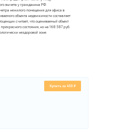
 в банке 20 млн. руб. На 15 млн. руб. из средств кредита
авка процента по кредиту – 20 % годовых. Уплата
. Погашение кредита через 2 года.
лжна измениться оценка рыночной стоимости предприятия?
и имущества можно применить в данной ситуации?
ижимости коттедж площадью 250 квадратных метров;
ого метра здания = 157 тыс. руб. Кадастровая стоимость
жимости кадастровой стоимостью 8 000 тыс.руб.,
граждан более 3 лет, продан физическому лицу.
нного налогового вычета у гражданина РФ.
 1 квадратного метра нежилого помещения для офиса в
б. Площадь оцениваемого объекта недвижимости составляет
е время, экспертоценщик считает, что оцениваемый объект
 из- 20 за своего прекрасного состояния, но на 168 587 руб.
 расположен в экологически нездоровой зоне.
ть объекта