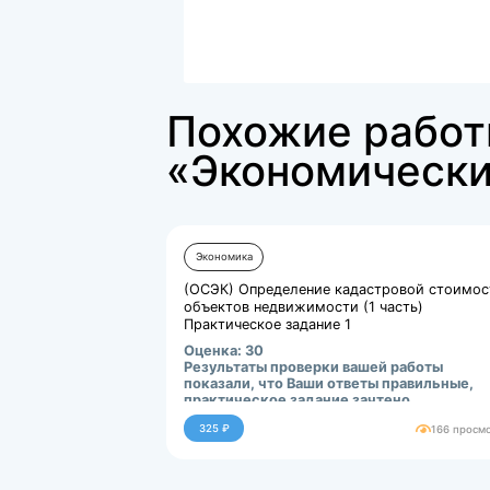
Файлы для покупки
docx
ПЗ Экономика оценки ...
56686.kb