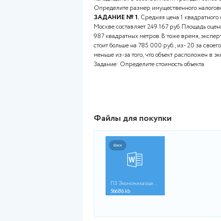
руб. Предприятие взяло кредит
приобретено оборудование. Ст
процентов конце каждого года
Ответьте на вопросы: Как до
Каков метод оценки стоимост
ЗАДАНИЕ № 2.
Объект недв
Рыночная стоимость 1 квадратн
коттеджа 25 000 тыс.руб.
ЗАДАНИЕ № 3.
Объект недви
находящейся в собственности 
Определите размер имуществе
ЗАДАНИЕ № 1.
Средняя цена
Москве составляет 249 167 ру
987 квадратных метров. В тож
стоит больше на 785 000 руб.,
меньше из-за того, что объект
Задание: Определите стоимос