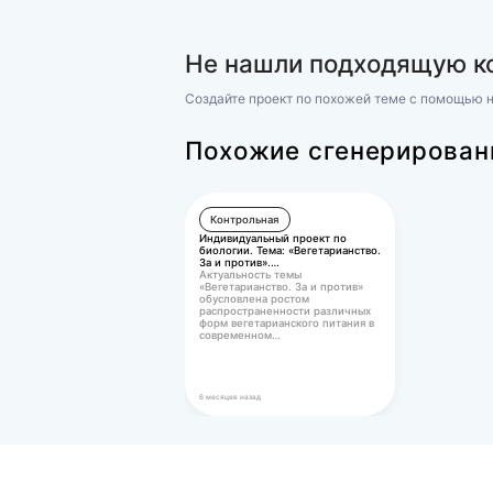
Похожие р
«Экономич
Экономика
(ОСЭК) Определение кадаст
объектов недвижимости (1 ч
Практическое задание 1
Оценка:
30
Результаты проверки вашей
показали, что Ваши ответы 
практическое задание зачт
325 ₽