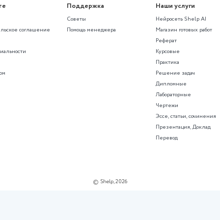
дящую контрольную работу?
ме с помощью нейросети SHelp AI
рированные контрольные рабо