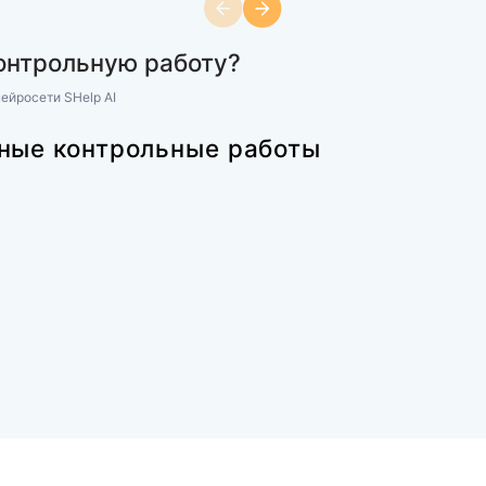
аботы из раздела
еские дисциплин
Экономика
ровой стоимости
(ОСЭК) Основы экономики орган
асть)
менеджмента и маркетинга (1 ча
Практическое задание №1
Оценка:
60
 работы
правильные,
ено.
320 ₽
166 просмотров