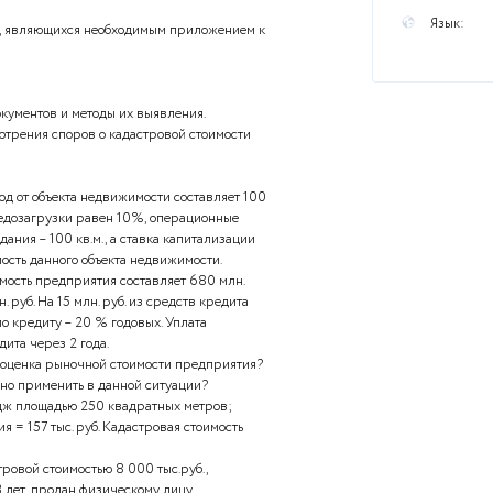
гими предметами или сдачей тестов онлайн, а так же
ючая дипломные - пишите в личные сообщения
)
на задания:
ект договора купли-продажи части (первый этаж)
ередачи земельного участка, на котором оно находится, в
исок документов, являющихся необходимым приложением к
дприятия.
аки подделки документов и методы их выявления.
порядок рассмотрения споров о кадастровой стоимости
ый валовой доход от объекта недвижимости составляет 100
иент потерь от недозагрузки равен 10%, операционные
в год, площадь здания – 100 кв.м., а ставка капитализации
пределите стоимость данного объекта недвижимости.
 рыночная стоимость предприятия составляет 680 млн.