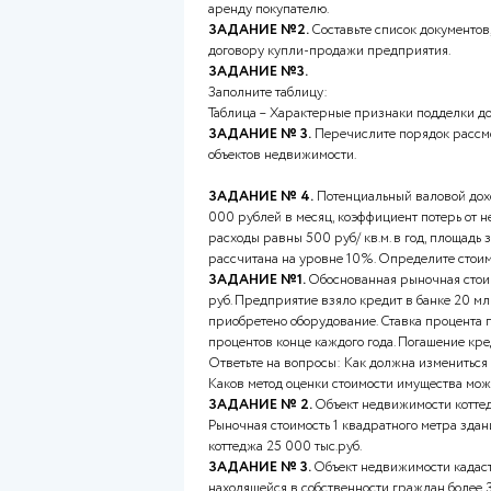
***(Если нужна помощь с дру
написанию любых работ, вкл
В работе содержатся ответы 
ЗАДАНИЕ №1.
Составьте про
нежилого здания с условием п
аренду покупателю.
ЗАДАНИЕ №2.
Составьте сп
договору купли-продажи пре
ЗАДАНИЕ №3.
Заполните таблицу:
Таблица – Характерные призн
ЗАДАНИЕ № 3.
Перечислите 
объектов недвижимости.
ЗАДАНИЕ № 4.
Потенциальн
000 рублей в месяц, коэффиц
расходы равны 500 руб/ кв.м. 
рассчитана на уровне 10%. О
ЗАДАНИЕ №1.
Обоснованная