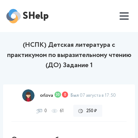
SHelp
(НСПК) Детская литература с
практикумом по выразительному чтению
(ДО) Задание 1
orlova
30
0
Был
07 августа в 17:50
0
61
250 ₽