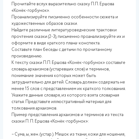
Прочитайте вслух выразительно сказку П.П. Ершова
«Конёк-горбунок».
Проанализируйте письменно особенности сюжета и
художественных образов сказки.
Найдите различные литературоведческие трактовки
прочтения сказки (2-3), письменно проанализируйте их и
оформите в виде краткого плана-конспекта.
Составьте план беседы с детьми по прочитанному
произведению.
К тексту сказки П.П. Ершова «Конёк-горбунок» составьте
словарь архаизмов (устаревших слов) и терминов,
понимание значения которых может быть
затруднительно для детей. Словарь должен содержать не
менее 15 слов с представлением их краткого толкования.
Укажите данные словаря, из которого взята словарная
статья. Представьте иллюстративный материал для
толкования архаизмов.
Пример представления архаизмов и терминов из текста
сказки П. П. Ершова «Конёк-горбунок»:
– Сума, ы, жен. (устар.). Мешок из ткани, кожи для ношения,