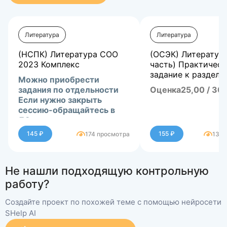
Литература
Литература
(НСПК) Литература СОО
(ОСЭК) Литература
2023 Комплекс
часть) Практичес
задание к разделу
Можно приобрести
задания по отдельности
Оценка25,00 / 30
Если нужно закрыть
сессию-обращайтесь в
ЛС.
145 ₽
155 ₽
174 просмотра
139 
Не нашли подходящую контрольную
работу?
Создайте проект по похожей теме с помощью нейросети
SHelp AI