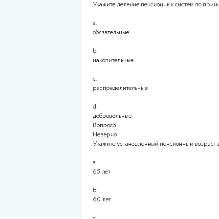
Укажите деление пенсионных 
a.
обязательные
b.
распределительные
c.
добровольные
d.
накопительные
Вопрос4
Укажите деление пенсионных 
a.
обязательные