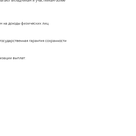
 негосударственного пенсионного обеспечения:
 НПФ на пополнение пенсионных средств, можно оформить
выборе финансовых активов, в которые могут быть
едства, и предлагают вкладчикам и участникам более
благаться налогом на доходы физических лиц
аспространяется государственная гарантия сохранности