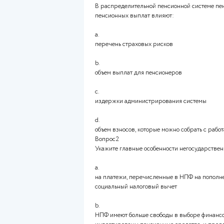
Оглавление работ
Вопрос1
Частично правильный
В распределительной пенсион
пенсионных выплат влияют:
a.
перечень страховых рисков
b.
объем выплат для пенсионеро
c.
издержки администрировани
d.
объем взносов, которые можно