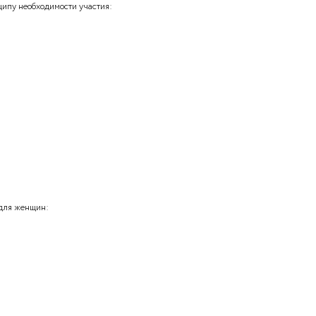
систем по организации выплат:
систем по принципу необходимости участия: