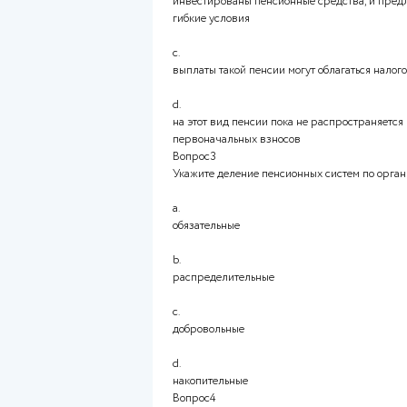
Вопрос2
Укажите главные особенности
a.
на платежи, перечисленные в
социальный налоговый вычет
b.
НПФ имеют больше свободы в 
инвестированы пенсионные ср
гибкие условия
c.
выплаты такой пенсии могут о
d.
на этот вид пенсии пока не р
первоначальных взносов
Вопрос3