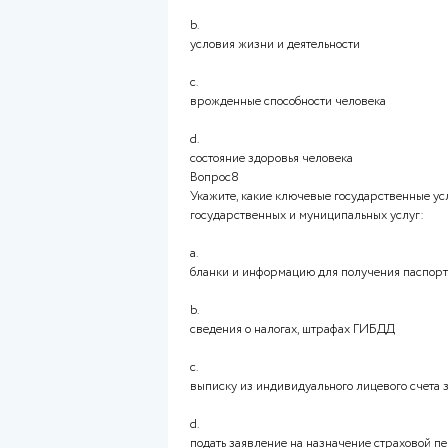
58 лет
d.
55 лет
Вопрос6
Укажите установленный пенс
a.
60 лет
b.
65 лет
c.
70 лет
d.
75 лет