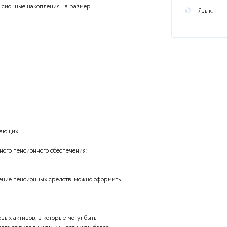
ы
ной системе пенсионные накопления на размер
в
я системы
 собрать с работающих