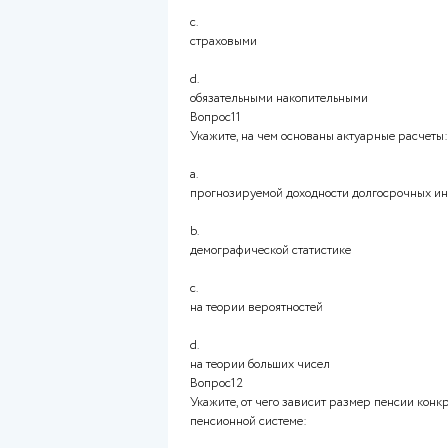
бланки и информацию для по
b.
сведения о налогах, штрафах
c.
выписку из индивидуального 
d.
подать заявление на назначе
Вопрос9
Частично правильный
Укажите, какие основные функ
a.
социальная поддержка нетру
b.
страхование от несчастных с