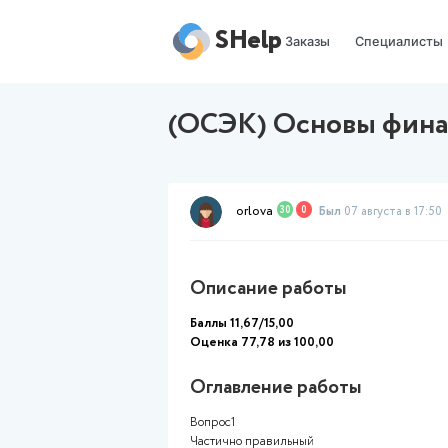
SHelp
Заказы
(ОСЭК) Основ
orlova
30
0
Был
07 
Описание работы
Баллы 11,67/15,00
Оценка 77,78 из 100,00