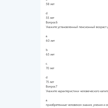
b.
накопительные
c.
распределительные
d.
добровольные
Вопрос5
Неверно
Укажите установленный пенс
a.
65 лет
b.
60 лет
c.