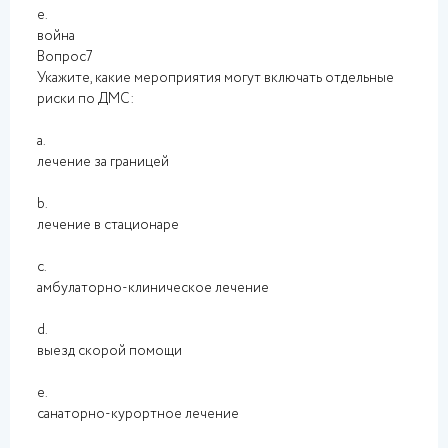
e.
война
Вопрос7
Укажите, какие мероприятия могут включать отдельные
риски по ДМС:
a.
лечение за границей
b.
лечение в стационаре
c.
амбулаторно-клиническое лечение
d.
выезд скорой помощи
e.
санаторно-курортное лечение