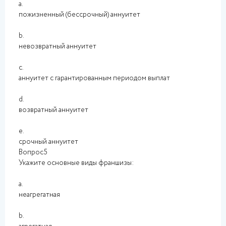
a.
пожизненный (бессрочный) аннуитет
b.
невозвратный аннуитет
c.
аннуитет с гарантированным периодом выплат
d.
возвратный аннуитет
e.
срочный аннуитет
Вопрос5
Укажите основные виды франшизы:
a.
неагрегатная
b.