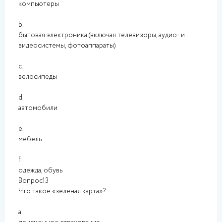
компьютеры
b.
бытовая электроника (включая телевизоры, аудио- и
видеосистемы, фотоаппараты)
c.
велосипеды
d.
автомобили
e.
мебель
f.
одежда, обувь
Вопрос13
Что такое «зеленая карта»?
a.