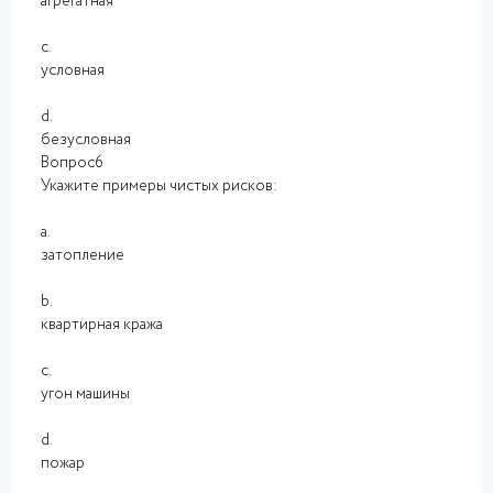
агрегатная
c.
условная
d.
безусловная
Вопрос6
Укажите примеры чистых рисков:
a.
затопление
b.
квартирная кража
c.
угон машины
d.
пожар