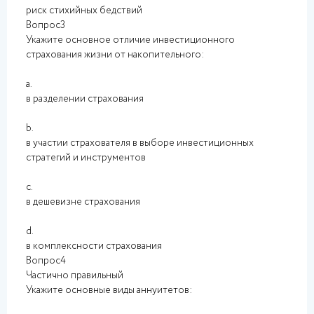
риск стихийных бедствий
Вопрос3
Укажите основное отличие инвестиционного
страхования жизни от накопительного:
a.
в разделении страхования
b.
в участии страхователя в выборе инвестиционных
стратегий и инструментов
c.
в дешевизне страхования
d.
в комплексности страхования
Вопрос4
Частично правильный
Укажите основные виды аннуитетов: