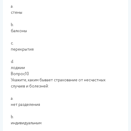
a.
стены
b.
балконы
c.
перекрытия
d.
лоджии
Вопрос10
Укажите, каким бывает страхование от несчастных
случаев и болезней:
a.
нет разделения
b.
индивидуальным