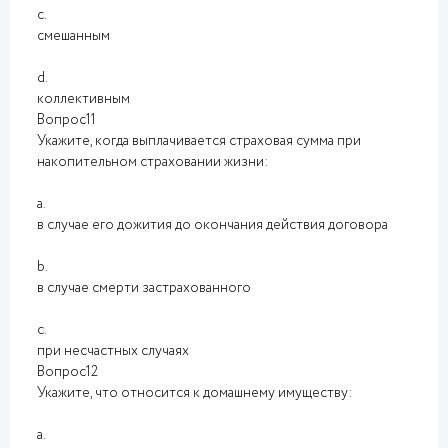
c.
смешанным
d.
коллективным
Вопрос11
Укажите, когда выплачивается страховая сумма при
накопительном страховании жизни:
a.
в случае его дожития до окончания действия договора
b.
в случае смерти застрахованного
c.
при несчастных случаях
Вопрос12
Укажите, что относится к домашнему имуществу:
a.