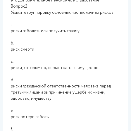
это дополнительное пенсионное страхование
Вопрос2
Укажите группировку основных чистых личных рисков:
a.
риски заболеть или получить травму
b.
риск смерти
c.
риски, которым подвергается наше имущество
d.
риски гражданской ответственности человека перед
третьими лицами за причинение ущерба их жизни,
здоровью, имуществу
e.
риск потери работы
f.