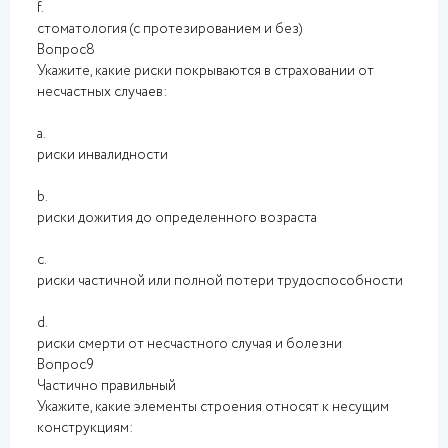
f.
стоматология (с протезированием и без)
Вопрос8
Укажите, какие риски покрываются в страховании от
несчастных случаев:
a.
риски инвалидности
b.
риски дожития до определенного возраста
c.
риски частичной или полной потери трудоспособности
d.
риски смерти от несчастного случая и болезни
Вопрос9
Частично правильный
Укажите, какие элементы строения относят к несущим
конструкциям: