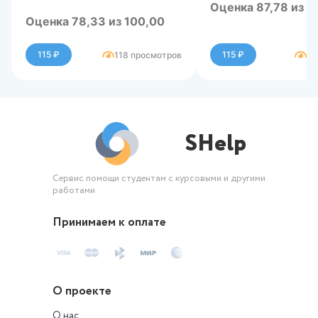
Оценка 87,78 из 1
Оценка 78,33 из 100,00
115 ₽
115 ₽
118 просмотров
83
SHelp
Сервис помощи студентам с курсовыми и другими
работами
Принимаем к оплате
О проекте
О нас