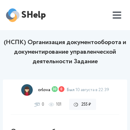
SHelp
(НСПК) Организация документооборота и
документирование управленческой
деятельности Задание
orlova
30
0
Был
10 августа в 22:39
0
101
255 ₽