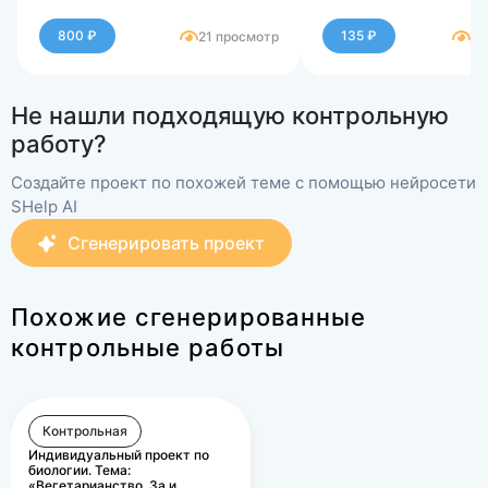
800 ₽
135 ₽
21 просмотр
93
Не нашли подходящую контрольную
работу?
Создайте проект по похожей теме с помощью нейросети
SHelp AI
Сгенерировать проект
Похожие сгенерированные
контрольные работы
Контрольная
Индивидуальный проект по
биологии. Тема:
«Вегетарианство. За и