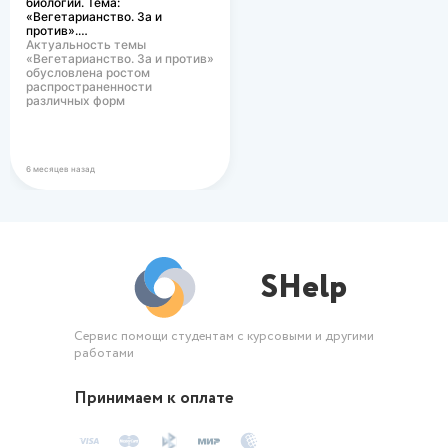
биологии. Тема:
«Вегетарианство. За и
против».…
Актуальность темы
«Вегетарианство. За и против»
обусловлена ростом
распространенности
различных форм
вегетарианского питания в
современном…
6 месяцев назад
SHelp
Сервис помощи студентам с курсовыми и другими
работами
Принимаем к оплате