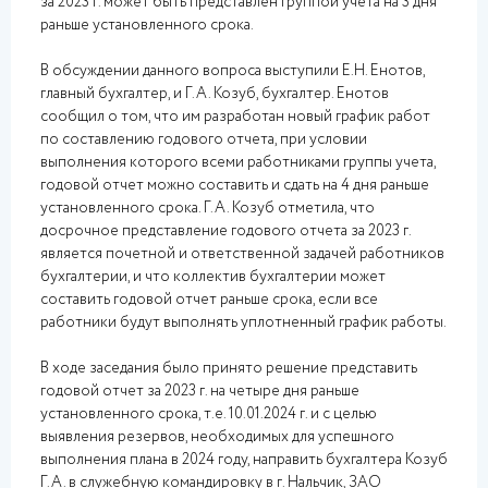
за 2023 г. может быть представлен группой учета на 3 дня
раньше установленного срока.
В обсуждении данного вопроса выступили Е.Н. Енотов,
главный бухгалтер, и Г.А. Козуб, бухгалтер. Енотов
сообщил о том, что им разработан новый график работ
по составлению годового отчета, при условии
выполнения которого всеми работниками группы учета,
годовой отчет можно составить и сдать на 4 дня раньше
установленного срока. Г.А. Козуб отметила, что
досрочное представление годового отчета за 2023 г.
является почетной и ответственной задачей работников
бухгалтерии, и что коллектив бухгалтерии может
составить годовой отчет раньше срока, если все
работники будут выполнять уплотненный график работы.
В ходе заседания было принято решение представить
годовой отчет за 2023 г. на четыре дня раньше
установленного срока, т.е. 10.01.2024 г. и с целью
выявления резервов, необходимых для успешного
выполнения плана в 2024 году, направить бухгалтера Козуб
Г.А. в служебную командировку в г. Нальчик, ЗАО