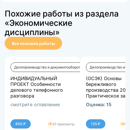
Похожие работы из раздела
«Экономические
дисциплины»
Все похожие работы
Делопроизводство и документооборот
Делопроизводство и д
ИНДИВИДУАЛЬНЫЙ
(ОСЭК) Основы
ПРОЕКТ Особенности
бережливого
делового телефонного
производства 202
разговора
Практическое заня
смотрите оглавление
Оценка: 15
800 ₽
135 ₽
21 просмотр
93