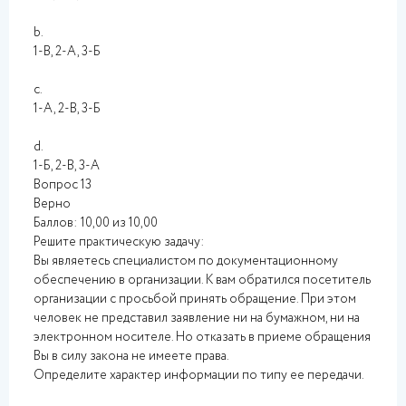
b.
1-В, 2-А, 3-Б
c.
1-А, 2-В, 3-Б
d.
1-Б, 2-В, 3-А
Вопрос 13
Верно
Баллов: 10,00 из 10,00
Решите практическую задачу:
Вы являетесь специалистом по документационному
обеспечению в организации. К вам обратился посетитель
организации с просьбой принять обращение. При этом
человек не представил заявление ни на бумажном, ни на
электронном носителе. Но отказать в приеме обращения
Вы в силу закона не имеете права.
Определите характер информации по типу ее передачи.