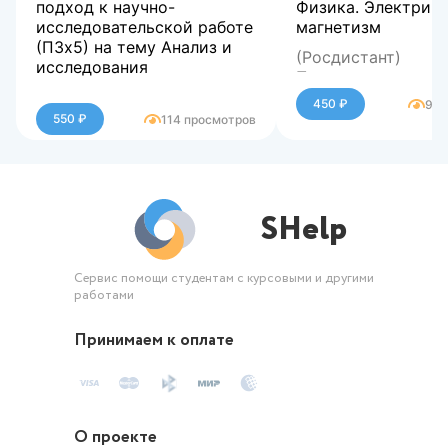
подход к научно-
Физика. Электриче
исследовательской работе
магнетизм
(ПЗх5) на тему Анализ и
(Росдистант)
исследования
Практические зад
Системный подход к
(вариант Н) по ди
450 ₽
96 
научно-исследовательской
Физика. Электриче
550 ₽
114 просмотров
работе (ПЗх5) на тему
магнетизм
Анализ и исследования
SHelp
Сервис помощи студентам с курсовыми и другими
работами
Принимаем к оплате
О проекте