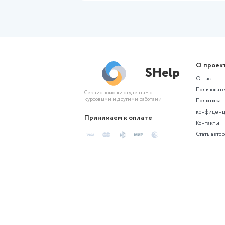
дисципли
Другое
(Росдистант) Практическое з
дисциплине Системный подхо
исследовательской работе (П
Анализ и исследования
Системный подход к научно-
исследовательской работе (П
Анализ и исследования
550 ₽