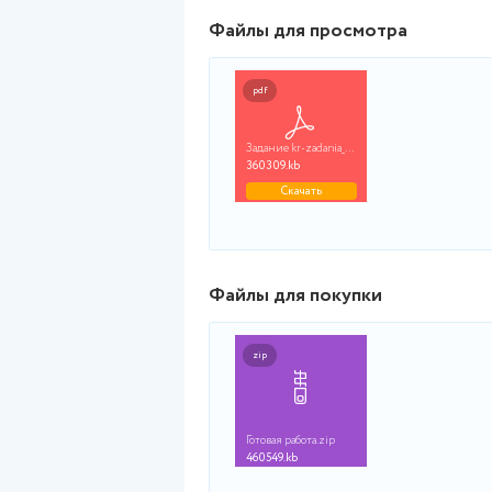
(ПГУТИ) Контрольная работа 
Файлы для просмот
pdf
Задание kr-zadania_p...
360309.kb
Скачать