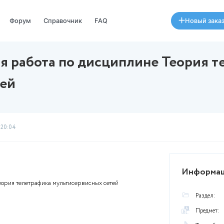
Специалисты
Форум
Справочник
FAQ
рольная работа по дисципл
ных сетей
Был
07 августа в 20:04