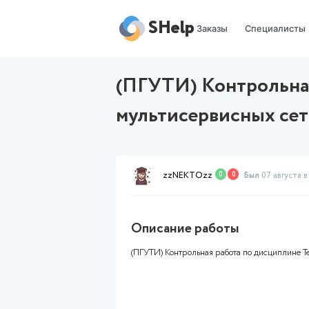
SHelp
Заказы
(ПГУТИ) Конт
мультисервис
zzNEKTOzz
0
0
Описание работы