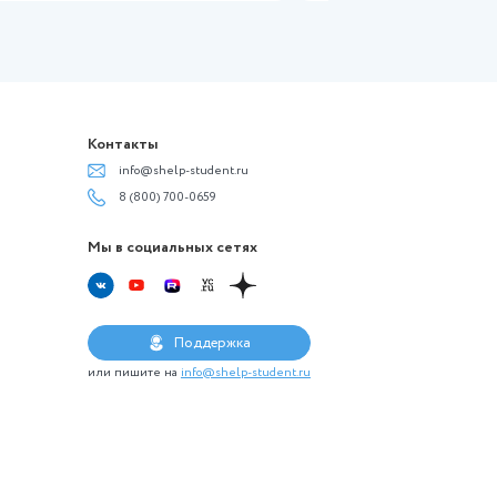
Другое
ние по
(Росдистант) Практические задания 
ной работы в
Н) по дисциплине Физика. Электрич
сти 2 (ПЗх4)
магнетизм
(Росдистант) Практические задания 
Н) по дисциплине Физика. Электрич
ние по
магнетизм
ной работы в
сти 2 (ПЗх4)
450 ₽
106 просмотров