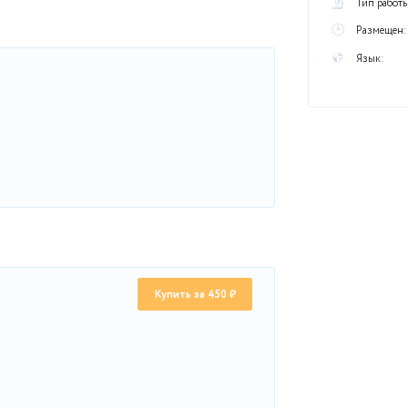
по дисциплине Теория телетрафика мультисервисных сетей
ра