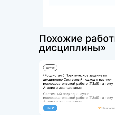
Файлы для покупки
zip
Готовая работа.zip
460549.kb
Похожие р