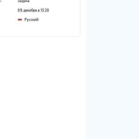
Раздел:
Естественные дисци
Предмет:
Другое
Тип работы:
Задача
Размещен:
09 декабря в 15:20
Русский
Язык: