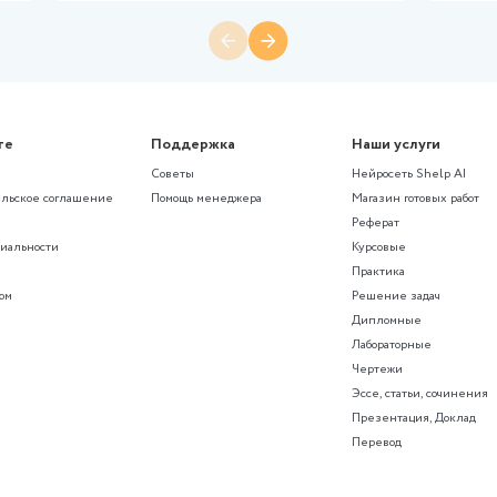
ны»
Другое
адание по
(Росдистант) Практическое зада
д к научно-
дисциплине Организация проект
Зх5) на тему
системе техносферной безопасно
вариант Н
(Росдистант) Практическое зада
Зх5) на тему
дисциплине Организация проект
системе техносферной безопасно
вариант Н
550 ₽
114 просмотров