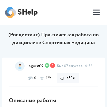
SHelp
(Росдистант) Практическая работа по
дисциплине Спортивная медицина
egoist09
0
0
Был
07 августа в 14:52
0
129
450 ₽
Описание работы