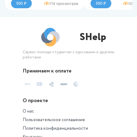
научно-исследовательской
Практическое зад
550 ₽
550 ₽
114 просмотров
108 
работе (ПЗх5) на тему
дисциплине Орган
Анализ и исследования
проектной работы
системе техносфе
безопасности 2 (П
SHelp
вариант Н
Сервис помощи студентам с курсовыми и другими
работами
Принимаем к оплате
О проекте
О нас
Пользовательское соглашение
Политика конфиденциальности