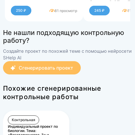
Оценка 6,67 из 7,
(95,24%)
250 ₽
245 ₽
81 просмотр
111
Не нашли подходящую контрольную
работу?
Создайте проект по похожей теме с помощью нейросети
SHelp AI
Сгенерировать проект
Похожие сгенерированные
контрольные работы
Контрольная
Индивидуальный проект по
биологии. Тема:
«Вегетарианство. За и