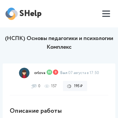
SHelp
(НСПК) Основы педагогики и психологии
Комплекс
orlova
30
0
Был
07 августа в 17:50
0
157
195 ₽
Описание работы