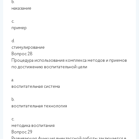
b.
наказание
c.
пример
d.
стимулирование
Вопрос 28
Процедура использования комплекса методов и приемов
по достижению воспитательной цели
a.
воспитательная система
b.
воспитательная технология
c.
методика воспитания
Вопрос 29
Развивающая функция внеклассной работы заключается в