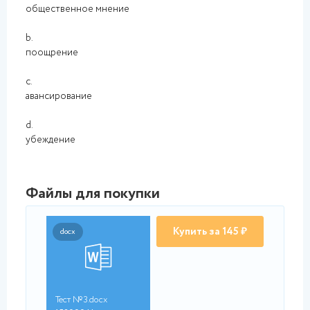
общественное мнение
b.
поощрение
c.
авансирование
d.
убеждение
Файлы для покупки
Купить за 145 ₽
docx
Тест №3.docx