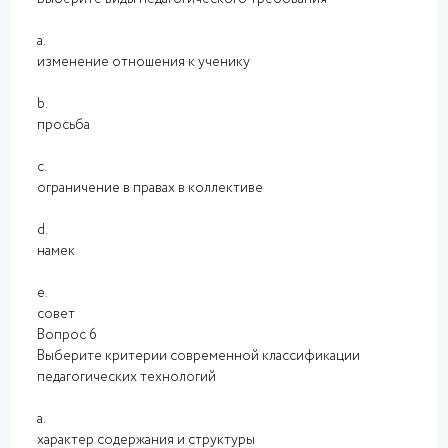
a.
изменение отношения к ученику
b.
просьба
c.
ограничение в правах в коллективе
d.
намек
e.
совет
Вопрос 6
Выберите критерии современной классификации
педагогических технологий
a.
характер содержания и структуры