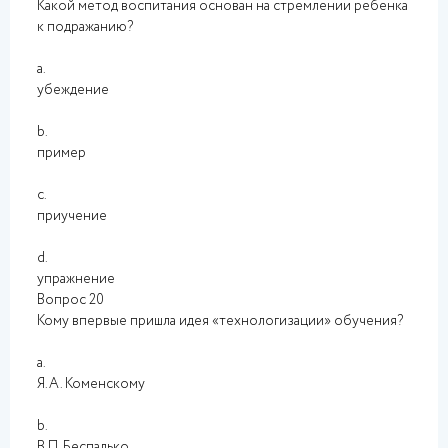
Какой метод воспитания основан на стремлении ребенка
к подражанию?
a.
убеждение
b.
пример
c.
приучение
d.
упражнение
Вопрос 20
Кому впервые пришла идея «технологизации» обучения?
a.
Я.А. Коменскому
b.
В.П. Беспалько