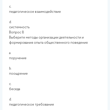
c.
педагогическое взаимодействие
d.
системность
Вопрос 8
Выберите методы организации деятельности и
формирования опыта общественного поведения
a.
поручение
b.
поощрение
c.
беседа
d.
педагогическое требование