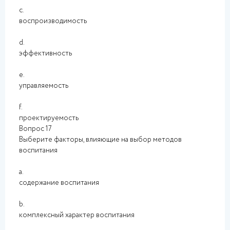
c.
воспроизводимость
d.
эффективность
e.
управляемость
f.
проектируемость
Вопрос 17
Выберите факторы, влияющие на выбор методов
воспитания
a.
содержание воспитания
b.
комплексный характер воспитания