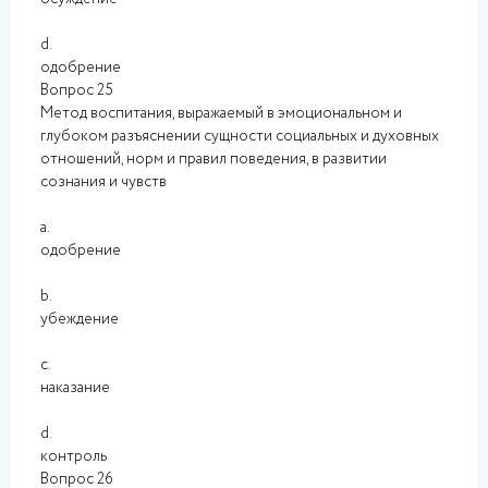
d.
одобрение
Вопрос 25
Метод воспитания, выражаемый в эмоциональном и
глубоком разъяснении сущности социальных и духовных
отношений, норм и правил поведения, в развитии
сознания и чувств
a.
одобрение
b.
убеждение
c.
наказание
d.
контроль
Вопрос 26