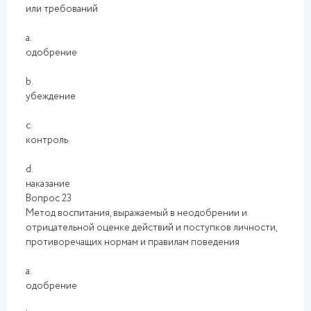
или требований
a.
одобрение
b.
убеждение
c.
контроль
d.
наказание
Вопрос 23
Метод воспитания, выражаемый в неодобрении и
отрицательной оценке действий и поступков личности,
противоречащих нормам и правилам поведения
a.
одобрение