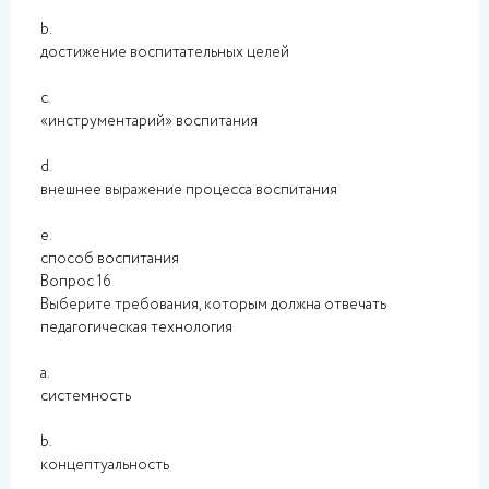
b.
достижение воспитательных целей
c.
«инструментарий» воспитания
d.
внешнее выражение процесса воспитания
e.
способ воспитания
Вопрос 16
Выберите требования, которым должна отвечать
педагогическая технология
a.
системность
b.
концептуальность