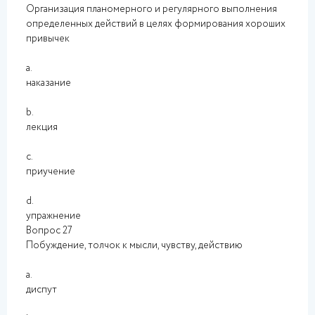
Организация планомерного и регулярного выполнения
определенных действий в целях формирования хороших
привычек
a.
наказание
b.
лекция
c.
приучение
d.
упражнение
Вопрос 27
Побуждение, толчок к мысли, чувству, действию
a.
диспут