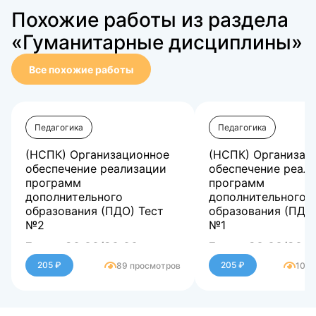
Похожие работы из раздела
«Гуманитарные дисциплины»
Все похожие работы
Педагогика
Педагогика
(НСПК) Организационное
(НСПК) Организац
обеспечение реализации
обеспечение реал
программ
программ
дополнительного
дополнительного
образования (ПДО) Тест
образования (ПДО)
№2
№1
Баллы 30,00/30,00
Баллы 30,00/30,0
Оценка 100,00 из 100,00
Оценка 100,00 из 
205 ₽
205 ₽
89 просмотров
106 