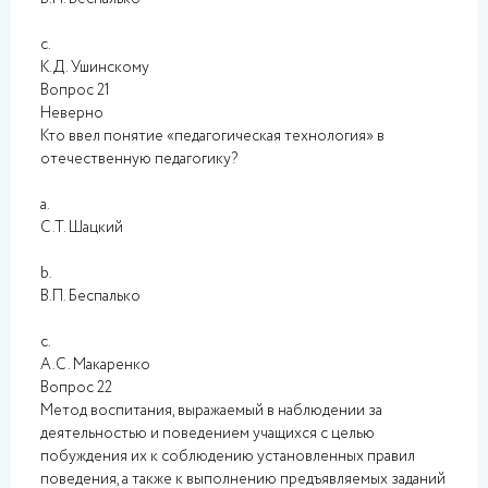
c.
К.Д. Ушинскому
Вопрос 21
Неверно
Кто ввел понятие «педагогическая технология» в
отечественную педагогику?
a.
С.Т. Шацкий
b.
В.П. Беспалько
c.
А.С. Макаренко
Вопрос 22
Метод воспитания, выражаемый в наблюдении за
деятельностью и поведением учащихся с целью
побуждения их к соблюдению установленных правил
поведения, а также к выполнению предъявляемых заданий