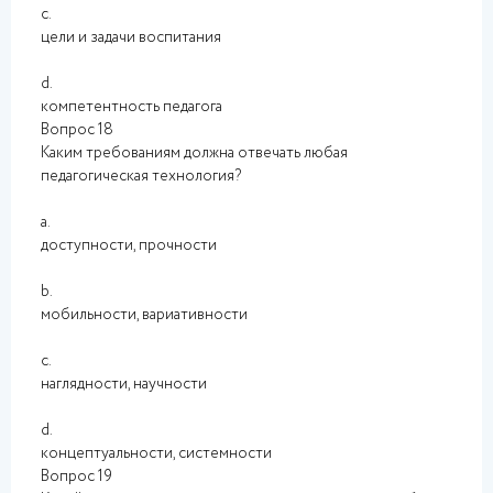
c.
цели и задачи воспитания
d.
компетентность педагога
Вопрос 18
Каким требованиям должна отвечать любая
педагогическая технология?
a.
доступности, прочности
b.
мобильности, вариативности
c.
наглядности, научности
d.
концептуальности, системности
Вопрос 19