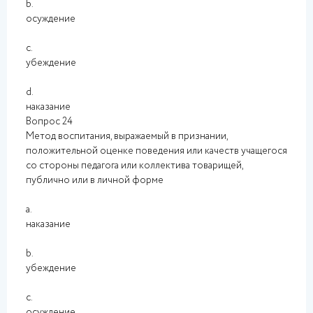
b.
осуждение
c.
убеждение
d.
наказание
Вопрос 24
Метод воспитания, выражаемый в признании,
положительной оценке поведения или качеств учащегося
со стороны педагога или коллектива товарищей,
публично или в личной форме
a.
наказание
b.
убеждение
c.
осуждение