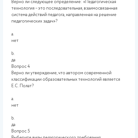
Верно ли следующее определение: «Педагогическая
технология – это последовательная, взаимосвязанная
система действий педагога, направленная на решение
педагогических задач»?
a.
нет
b.
да
Вопрос 4
Верно ли утверждение, что автором современной
классификации образовательных технологий является
Е.С. Полат?
a.
нет
b.
да
Вопрос 5
Выберите виды педагогического требования