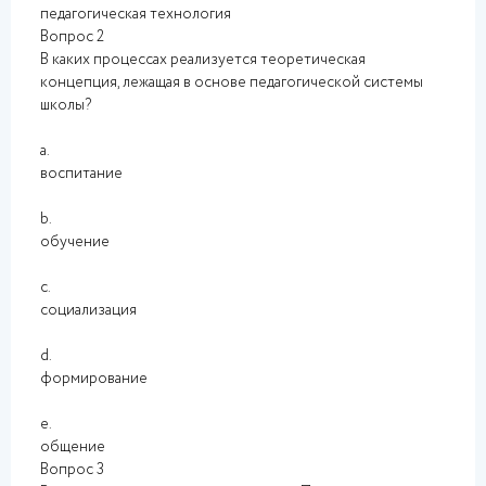
педагогическая технология
Вопрос 2
В каких процессах реализуется теоретическая
концепция, лежащая в основе педагогической системы
школы?
a.
воспитание
b.
обучение
c.
социализация
d.
формирование
e.
общение
Вопрос 3