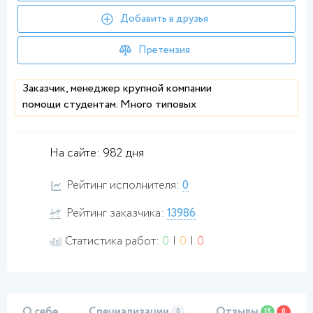
Добавить в друзья
Претензия
Заказчик, менеджер крупной компании
помощи студентам. Много типовых
заказов, лояльное отношение к авторам.
Досрочная разблокировка по тестам и
постоянным исполнителям. На площадке
На сайте: 982 дня
недавно, но на рынке студенческих работ
работаем более 7 лет.
Рейтинг исполнителя:
0
Рейтинг заказчика:
13986
Статистика работ:
0
|
0
|
0
О себе
Специализации
Отзывы
0
15
0