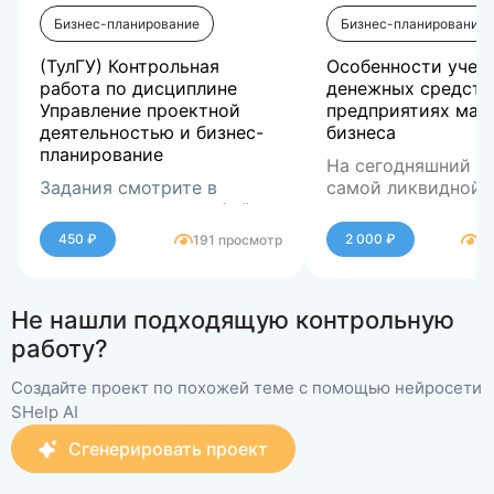
Бизнес-планирование
Бизнес-планирование
(ТулГУ) Контрольная
Особенности учет
работа по дисциплине
денежных средств
Управление проектной
предприятиях мал
деятельностью и бизнес-
бизнеса
планирование
На сегодняшний д
Задания смотрите в
самой ликвидной 
демонстрационном файле
имущества предпр
являются денежны
Денежные расчеты
450 ₽
2 000 ₽
191 просмотр
1
средства. От разм
предприятиях
денежных средств
осуществляется в
предприятии и от 
безналичной оплат
Увеличение, прави
Не нашли подходящую контрольную
поставленного
наличный расчет. 
использование,
бухгалтерского уч
денежные средств
осуществление ко
работу?
контроля зависит
в кассе предприят
является важнейш
Бухгалтерский уче
финансовая стаби
форме наличных де
задачей бухгалтер
денежных средств
Создайте проект по похожей теме с помощью нейросети
и платежеспособн
также на счете в б
учета. Все это так
большое значение
SHelp AI
предприятия.
безналичной форм
влияет на
правильной орган
Сгенерировать проект
платежеспособнос
расчетов, в повы
предприятия, на
эффективности пл