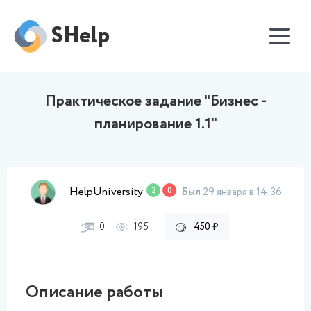
SHelp
Практическое задание "Бизнес -
планирование 1.1"
HelpUniversity
2
0
Был
29 января в 14:36
0
195
450 ₽
Описание работы