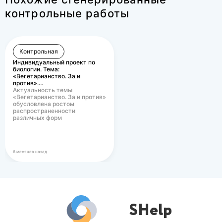
персоналу, на рас
финансовых ресур
контрольные работы
заказчиками и опл
предприятия.
налогов в бюджет.
Контрольная
Индивидуальный проект по
биологии. Тема:
«Вегетарианство. За и
против».…
Актуальность темы
«Вегетарианство. За и против»
обусловлена ростом
распространенности
различных форм
вегетарианского питания в
современном…
6 месяцев назад
SHelp