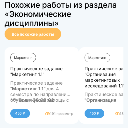
Похожие работы из раздела
«Экономические
дисциплины»
Все похожие работы
Маркетинг
Маркетинг
Практическое задание
Практическое зад
"Маркетинг 1.1"
"Организация
маркетинговых
Практическое задание
исследований 1.1"
"Маркетинг 1.1"
для 4
семестра по направлению
Практическое зад
обучения
***(Если нужна помощь с
38.03.02
"Организация
Менеджмент
другими предметами или
маркетинговых
сдачей тестов онлайн, а
исследований
***(Если нужна по
1.1"
450 ₽
450 ₽
191 просмотр
180 
так же написанию любых
В работе содержатся
семестра по напр
другими предмета
работ, включая дипломные
ответы на задания:
обучения
сдачей тестов онл
42.03.01