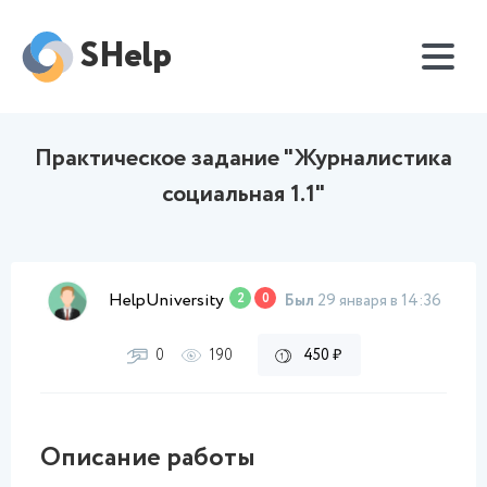
SHelp
Практическое задание "Журналистика
социальная 1.1"
HelpUniversity
2
0
Был
29 января в 14:36
0
190
450 ₽
Описание работы