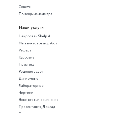
организации интернет-
Советы
телевещания?
3.Перечислите
разновидности интернет-
Помощь менеджера
изданий.
4. Что понимается по
Наши услуги
мультимедийностью
интернет-СМИ?
Нейросеть Shelp AI
Магазин готовых работ
Реферат
Курсовые
Практика
Решение задач
Дипломные
Лабораторные
Чертежи
Эссе, статьи, сочинения
Презентация, Доклад