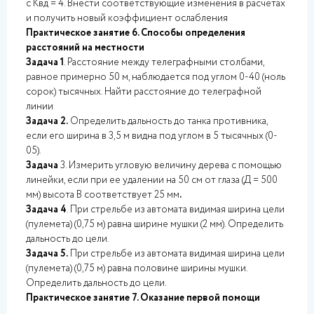
с Kвд = 4. Внести соответствующие изменения в расчетах
и получить новый коэффициент ослабления
Практическое занятие 6. Способы определения
расстояний на местности
Задача 1
. Расстояние между телеграфными столбами,
равное примерно 50 м, наблюдается под углом 0-40 (ноль
сорок) тысячных. Найти расстояние до телеграфной
линии
Задача 2.
Определить дальность до танка противника,
если его ширина в 3,5 м видна под углом в 5 тысячных (0-
05).
Задача
3. Измерить угловую величину дерева с помощью
линейки, если при ее удалении на 50 см от глаза (Д = 500
мм) высота В соответствует 25 мм
.
Задача 4
. При стрельбе из автомата видимая ширина цели
(пулемета) (0,75 м) равна ширине мушки (2 мм). Определить
дальность до цели.
Задача 5.
При стрельбе из автомата видимая ширина цели
(пулемета) (0,75 м) равна половине ширины мушки.
Определить дальность до цели.
Практическое занятие 7. Оказание первой помощи