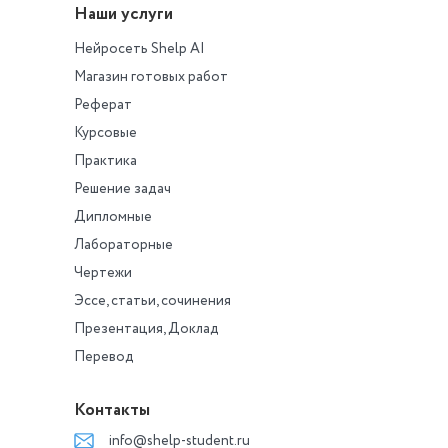
4. Что понимается по
Наши услуги
мультимедийностью
интернет-СМИ?
Нейросеть Shelp AI
Магазин готовых работ
Реферат
Курсовые
Практика
Решение задач
Дипломные
Лабораторные
Чертежи
Эссе, статьи, сочинения
Презентация, Доклад
Перевод
Контакты
info@shelp-student.ru