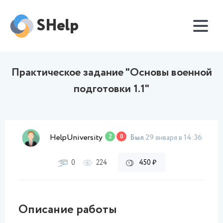
SHelp
Практическое задание "Основы военной
подготовки 1.1"
HelpUniversity
2
0
Был
29 января в 14:36
0
224
450 ₽
Описание работы