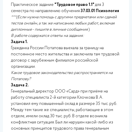
Практическое задание
"Трудовое право 1.1"
для 3
семестра по направлению обучения
37.03.01
Психология
***(Если нужна помощь с другими предметами или сдачей
тестов онлайн, а так же написанию любых работ, включая
дипломные - пишите в личные сообщения
)
В работе содержатся ответы на задания:
Задача 1.
Гражданка России Потапова выехала за границу на
постоянное место жительства и заключила там трудовой
договор с зарубежным филиалом российской
организации.
Какое трудовое законодательство распространяется на
Потапову?
Задача 2.
Генеральный директор ООО «Сард» при приёме на
работу специалиста 2-й категории Клочкова В.А.
установил ему повышенный оклад в размере 35 тыс. руб.
Между тем такие же специалисты, работающие в этом
отделе, имели оклад 30 тыс. руб. В отделе возникла
конфликтная ситуация. Был ли нарушен какой-либо из
основных принципов трудового права генеральным