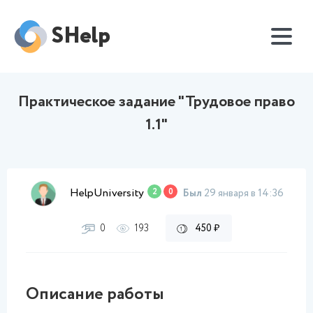
SHelp
Практическое задание "Трудовое право
1.1"
HelpUniversity
2
0
Был
29 января в 14:36
0
193
450 ₽
Описание работы