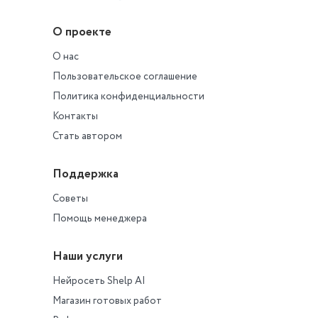
медицинскую спра
состоянии здоровь
О проекте
Какие документы 
представить лицо,
О нас
поступающее на р
Правильно ли зат
Пользовательское соглашение
документы у Балу
Политика конфиденциальности
Обоснуйте свой от
Контакты
ссылаясь на норм
законодательства.
Стать автором
Поддержка
Советы
Помощь менеджера
Наши услуги
Нейросеть Shelp AI
Магазин готовых работ