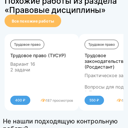
Похожие работы из раздела
«Правовые дисциплины»
Все похожие работы
Трудовое право
Трудовое право
Трудовое право (ТУСУР)
Трудовое
законодательство
Вариант 16
(Росдистант)
2 задачи
Практическое зада
Вопросы для подго
1. Понятие и виды
отдыха.
400 ₽
550 ₽
187 просмотров
183
2. Понятие зарабо
платы и ее форма.
3. Оплата труда пр
Не нашли подходящую контрольную
отклонениях от
нормальных услов