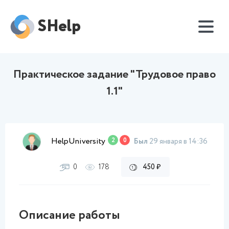
SHelp
Практическое задание "Трудовое право
1.1"
HelpUniversity
2
0
Был
29 января в 14:36
0
178
450 ₽
Описание работы