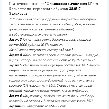
Практическое задание
"Финансовые вычисления 1.1"
для
5 семестра по направлению обучения
38.03.01
Экономика
***(Если нужна помощь с другими предметами или сдачей
тестов онлайн, а так же написанию любых работ, включая
дипломные - пишите в личные сообщения
)
В работе содержатся ответы на задания:
Задача 3.
Клиент заключил с банком договор вклада на
сумму 3000 руб. под 10,5% годовых.
Какой доход получит клиент через 3 года?
Задача 8.
Какой величины достигнет долг, равный 1 млн руб.,
через 5 лет при
росте по сложной ставке 15,5% годовых?
Задача 5.
Месячный темп инфляции составляет 3%. Найдите
индекс цен и темп инфляции за год, определите
наращенную сумму, если на сумму 200 тыс. руб. в течение
года начислялась простая (сложная) процентная ставка в
размере 15% годовых (К = 360). Определите ставку, при
которой наращение равно потерям из-за инфляции.
Задача 6.
Какую ставку должен назначить банк, чтобы при
годовой инфляции в 11% реальная ставка оказалась 7%?
Задание 2.
Определите коэффициент