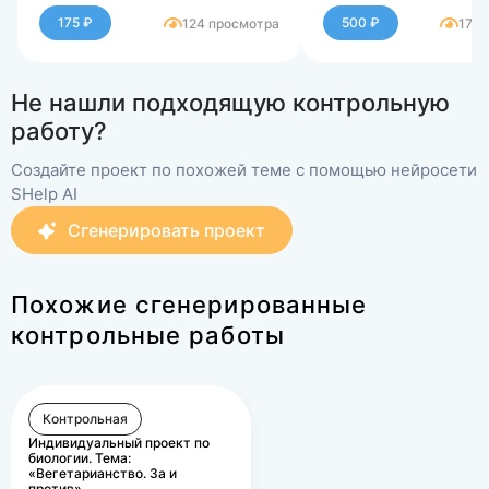
ЛС.
потоков
175 ₽
500 ₽
124 просмотра
179 
Практическое зад
Тема 4. Финансов
активы
Не нашли подходящую контрольную
работу?
Создайте проект по похожей теме с помощью нейросети
SHelp AI
Сгенерировать проект
Похожие сгенерированные
контрольные работы
Контрольная
Индивидуальный проект по
биологии. Тема:
«Вегетарианство. За и
против».…