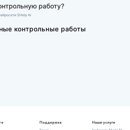
аботы из раздела
еские дисциплин
Финансы и кредит
осдистант)
Практическое задание "Финансо
экономический механизм лизин
отношений 1.1"
проценты