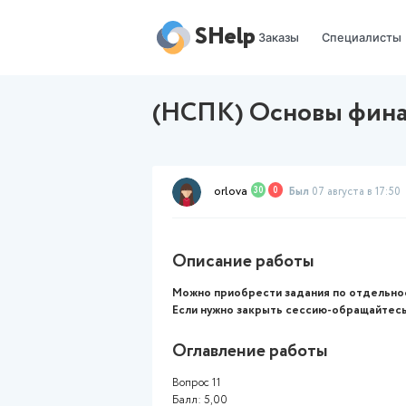
SHelp
Заказы
(НСПК) Основ
orlova
30
0
Был
07 
Описание работы
Можно приобрести задани
Если нужно закрыть сесси