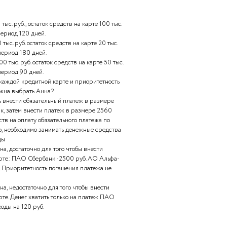
печить внучке хорошее образование после окончания
нковский вклад с единовременным взносом в 200 тыс. руб.
ому продукту снимать и дополнительно пополнять вклад
ария Ивановна подарила внучке на ее десятилетние.
ными картами нескольких банков, при этом ее постоянно
по какой кредитной карте делать взносы в первую очередь.
латежа по каждой карте примерно одинаковая с разницей в
 решение, учитывая следующие обстоятельства: Анна
зываемый грей-период. По всем картам действует правило
сячного взноса – 2% от суммы задолженности по кредитной
том месяце у Анны только 5 тыс. руб. на оплату обязательных
.
нк: лимит 200 тыс. руб., остаток средств на карте 100 тыс.
годовых, грейс-период 120 дней.
анк: лимит 100 тыс. руб. остаток средств на карте 20 тыс.