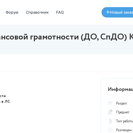
Специалисты
Форум
Справочник
FAQ
ы финансовой грамотности
августа в 17:50
я по отдельности
ю-обращайтесь в ЛС.