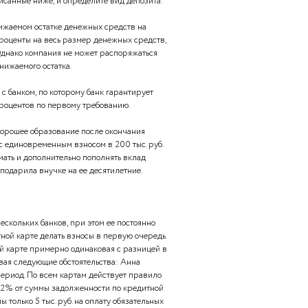
тия в карьере, его доходы высоки. Задумывается об
т обеспечить достойную старость.
ют родители. Размер личных денежных средств
 доходов являются доходы родителей, денежные подарки
овек редко задумывается о личном финансовом плане.
 депозитов, описанные ниже, и определите вид депозита.
с банком о неснижаемом остатке денежных средств на
уется начислять проценты на весь размер денежных средств,
чете компании. Однако компания не может распоряжаться
ше размера неснижаемого остатка.
овского вклада с банком, по которому банк гарантирует
й начисленных процентов по первому требованию.