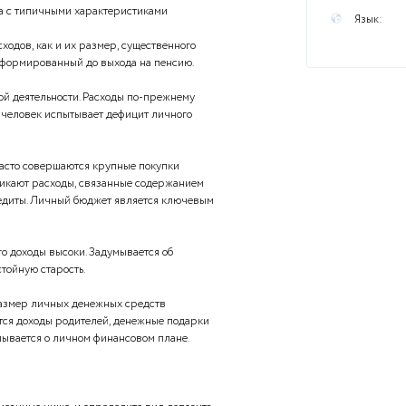
ы
о цикла человека с типичными характеристиками
труктура его расходов, как и их размер, существенного
нсовый резерв, сформированный до выхода на пенсию.
ходы от трудовой деятельности. Расходы по-прежнему
, поэтому часто человек испытывает дефицит личного
 их структура. Часто совершаются крупные покупки
ая техника). Возникают расходы, связанные содержанием
Оформляются кредиты. Личный бюджет является ключевым
планировании.