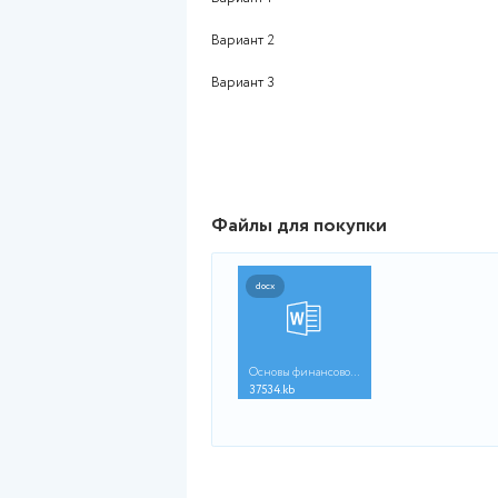
руб., процентная ставка 24% 
3. Кредитная карта ПАО Совком
руб., процентная ставка 32% 
Определите сумму ежемесячно
погашения задолженности. Ка
Вариант 1. Анне необходимо 
1320 руб. по кредитной карт
руб. по кредитной карте ПАО 
кредитной карте АО Альфа-ба
в размере 864 руб. или сокра
Вариант 2. Средств, которыми
обязательный платеж по кажд
банк – 2000 руб.; ПАО Совко
имеет значения
Вариант 3. Средств, которыми
обязательный платеж по каждо
Сбербанк – 5120 руб. Придетс
Вариант 1