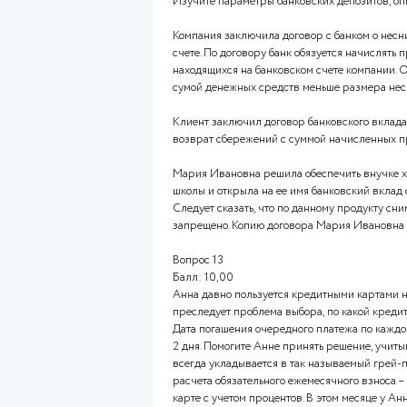
Человек достигает пика разви
инвестициях, которые позволя
Финансовые решения принима
незначительный. Источниками
друзей и родственников. Чел
Вопрос 12
Балл: 5,00
Изучите параметры банковских
Компания заключила договор 
счете. По договору банк обяз
находящихся на банковском с
сумой денежных средств мень
Клиент заключил договор банк
возврат сбережений с суммо