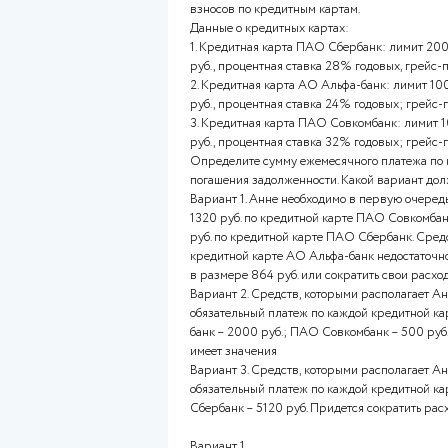
Мария Ивановна решила обес
школы и открыла на ее имя ба
Следует сказать, что по данн
запрещено. Копию договора М
Вопрос 13
Балл: 10,00
Анна давно пользуется кредит
преследует проблема выбора, 
Дата погашения очередного п
2 дня. Помогите Анне принять
всегда укладывается в так на
расчета обязательного ежеме
карте с учетом процентов. В э
взносов по кредитным картам
Данные о кредитных картах:
1. Кредитная карта ПАО Сберба
руб., процентная ставка 28% 
2. Кредитная карта АО Альфа-б