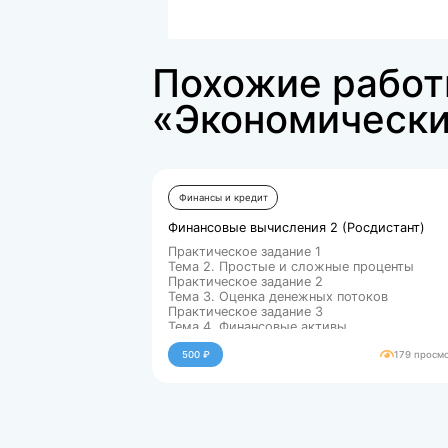
Вариант 2
Вариант 3
Файлы для покупки
docx
Основы финансовой гр...
37534.kb