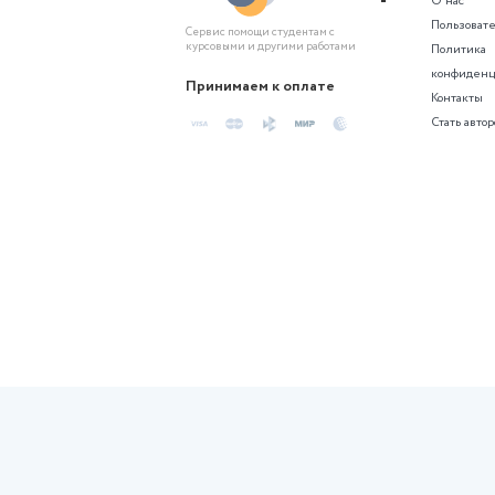
Практическое задание 2
Тема 3. Оценка денежных по
Практическое задание 3
Тема 4. Финансовые активы
500 ₽
Не нашли подхо
Создайте проект по похожей те
Похожие сгене
Контрольная