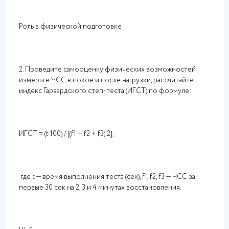
Роль в физической подготовке
2. Проведите самооценку физических возможностей:
измерьте ЧСС в покое и после нагрузки, рассчитайте
индекс Гарвардского степ-теста (ИГСТ) по формуле:
ИГСТ = (t 100) / [(f1 + f2 + f3) 2],
где t — время выполнения теста (сек), f1, f2, f3 — ЧСС за
первые 30 сек на 2, 3 и 4 минутах восстановления.