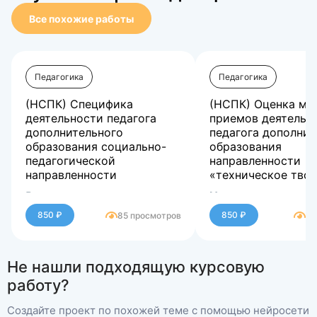
Все похожие работы
Педагогика
Педагогика
(НСПК) Специфика
(НСПК) Оценка ме
деятельности педагога
приемов деятельн
дополнительного
педагога дополнит
образования социально-
образования
педагогической
направленности
направленности
«техническое тво
Выполнение всех видов
Нужна помощь
работ.
обращайтесь в лс
850 ₽
850 ₽
85 просмотров
84
Не нашли подходящую курсовую
работу?
Создайте проект по похожей теме с помощью нейросети