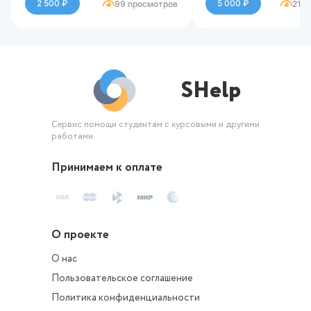
2 500 ₽
5 000 ₽
99 просмотров
215
отлично, замечани
имелось.
SHelp
Сервис помощи студентам с курсовыми и другими
работами
Принимаем к оплате
О проекте
О нас
Пользовательское соглашение
Политика конфиденциальности