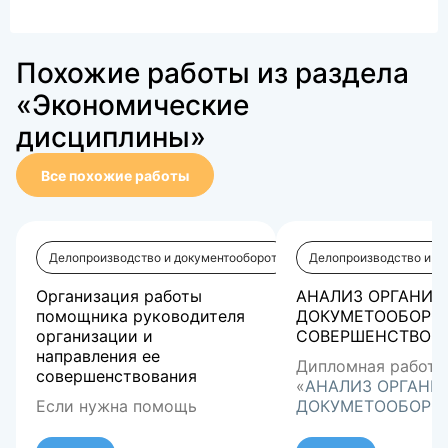
Похожие работы из раздела
«Экономические
дисциплины»
Все похожие работы
Делопроизводство и документооборот
Делопроизводство и д
Организация работы
АНАЛИЗ ОРГАНИЗ
помощника руководителя
ДОКУМЕТООБОРОТ
организации и
СОВЕРШЕНСТВОВ
направления ее
Дипломная работа
совершенствования
«
АНАЛИЗ ОРГАНИ
Если нужна помощь
ДОКУМЕТООБОРОТ
-пишите в лс
СОВЕРШЕНСТВОВА
Работа защищена 