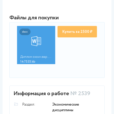
Файлы для покупки
Купить за 2500 ₽
docx
Диплом оконч.вар..do...
147535.kb
Информация о работе
№ 2539
Раздел:
Экономические
дисциплины