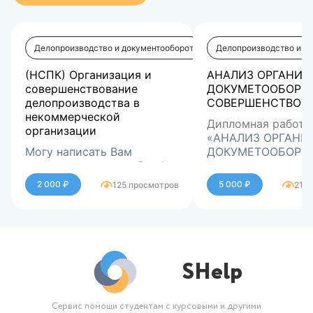
Делопроизводство и документооборот
Делопроизводство и д
(НСПК) Организация и
АНАЛИЗ ОРГАНИЗ
совершенствование
ДОКУМЕТООБОРОТ
делопроизводства в
СОВЕРШЕНСТВОВ
некоммерческой
Дипломная работа
организации
«
АНАЛИЗ ОРГАНИ
Могу написать Вам
ДОКУМЕТООБОРОТ
индивидуальную работу!
СОВЕРШЕНСТВОВА
Работа защищена 
2 000 ₽
5 000 ₽
125 просмотров
215
отлично, замечани
имелось.
SHelp
Сервис помощи студентам с курсовыми и другими